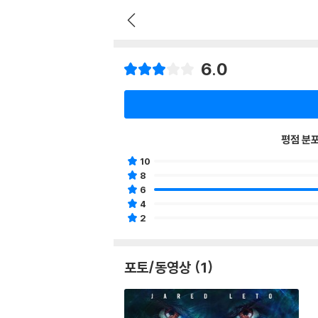
6.0
평점 분
10
8
6
4
2
포토/동영상 (1)