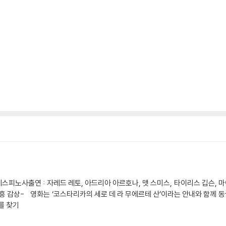
니엘 에스피노사출연 : 자레드 레토, 아드리아 아르호나, 맷 스미스, 타이리스 깁슨, 마
!”-즉흥 감상- 영화는 ‘코스타리카의 세로 데 라 무에르테 산’이라는 안내와 함께
를 찾기