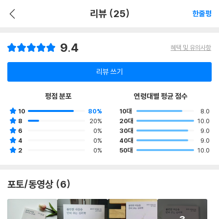
리뷰 (25)
한줄평
9.4
혜택 및 유의사항
리뷰 쓰기
평점 분포
연령대별 평균 점수
10
80%
10대
8.0
8
20%
20대
10.0
6
0%
30대
9.0
4
0%
40대
9.0
2
0%
50대
10.0
포토/동영상 (6)