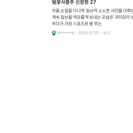
벚꽃사중주 신장판 27
마을 순찰을 다니며 일상의 소소한 사건을 다루는
계속 일상을 여유롭게 보내는 모습은 괴리감이 
하다가 가끔 스포츠로 몸 푸는
d******k
2022.07.31.
신고