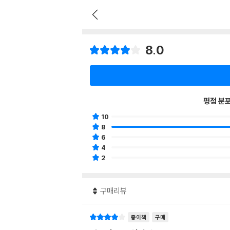
8.0
평점 분
10
8
6
4
2
구매리뷰
종이책
구매