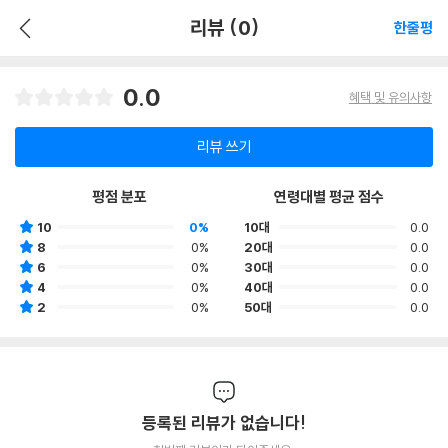
리뷰 (0)
한줄평
0.0
혜택 및 유의사항
리뷰 쓰기
평점 분포
연령대별 평균 점수
10
0%
10대
0.0
8
0%
20대
0.0
6
0%
30대
0.0
4
0%
40대
0.0
2
0%
50대
0.0
등록된 리뷰가 없습니다!