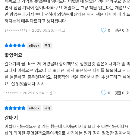
제목보고 기억을 못했는데 읽다보니 어렸을때 읽었던 책이더라구요 읽으
면서 점점 기억이 살아나더라구요 어릴때는 그냥 책을 읽는다는 개념으로
만 봤었는데 커서 보니 오히려 와닿는게 많네요 역시 책은 나이에 따라 느
껴지는게 매우 다르다고 생각됩니다
a*********s
2025.05.26.
신고
0
댓글
0
eBook
구매
좋았어요
갈매기의 꿈 바크 저 어렸을때 종이책으로 접했단것 같은데나이가 좀 먹
고나서 이북으로 읽으니 더 좋네요. 역시 좋은책은 나이를 불물하고 시대
를 불문하고 좋은것같아요. 감동적인 책을 좋아하시면 추천드리고 싶어
요.. 잘 읽었습니다 ㅎㅎ
l*****2
2025.05.24.
신고
0
댓글
0
eBook
구매
갈매기
어릴때 감동적으로 읽기는 했는데 나이들어서 읽으니 또 다른감동이네요..
삶의 의미란 무엇일까요종이책으로 사기에는 뭔가 짐이 될것만 같아서이