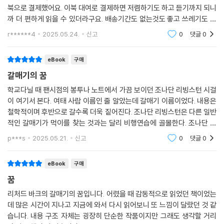
북으로 결제했어요. 이북 대여로 결제하면 저렴하기도 하고 듣기까지 되니
까 더 편하게 읽을 수 있더라구요. 배송기간도 없는것도 좋고 쓰레기도 안
나와서 넘 좋아요
r******4
2025.05.24.
신고
0
댓글
0
eBook
구매
갈매기의 꿈
학교다닐 때 팬시점의 봉투나 노트에서 가끔 보이던 조나단 리빙스턴 시걸
이 여기서 본다. 여태 사람 이름인 줄 알았는데 갈매기 이름이었다. 내용은
철학적이며 후반으로 갈수록 더욱 짙어진다. 조나단 리빙스턴은 다른 일반
적인 갈매기가 먹이를 찾는 것과는 달리 비행연습에 골몰한다. 조나단 리
빙스턴의 부모가 와서 하는 말을 보면서 인간사회를 비유한다는 생각이 들
p***s
2025.05.21.
신고
0
댓글
0
었다. 다
eBook
구매
꿈
리처드 바크의 갈매기의 꿈입니다. 어렸을 때 감동적으로 읽었던 책이었는
데 많은 시간이 지나고 지금에 와서 다시 읽어보니 또 느낌이 달랐던 것 같
습니다. 내용 구조 자체는 굉장히 단순한 작품이지만 그래도 생각할 거리