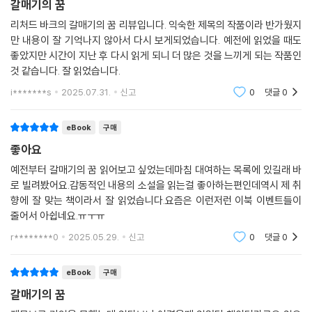
갈매기의 꿈
리처드 바크의 갈매기의 꿈 리뷰입니다. 익숙한 제목의 작품이라 반가웠지
만 내용이 잘 기억나지 않아서 다시 보게되었습니다. 예전에 읽었을 때도
좋았지만 시간이 지난 후 다시 읽게 되니 더 많은 것을 느끼게 되는 작품인
것 같습니다. 잘 읽었습니다.
i*******s
2025.07.31.
신고
0
댓글
0
eBook
구매
좋아요
예전부터 갈매기의 꿈 읽어보고 싶었는데마침 대여하는 목록에 있길래 바
로 빌려봤어요.감동적인 내용의 소설을 읽는걸 좋아하는편인데역시 제 취
향에 잘 맞는 책이라서 잘 읽었습니다.요즘은 이런저런 이북 이벤트들이
줄어서 아쉽네요.ㅠㅜㅠ
r********0
2025.05.29.
신고
0
댓글
0
eBook
구매
갈매기의 꿈