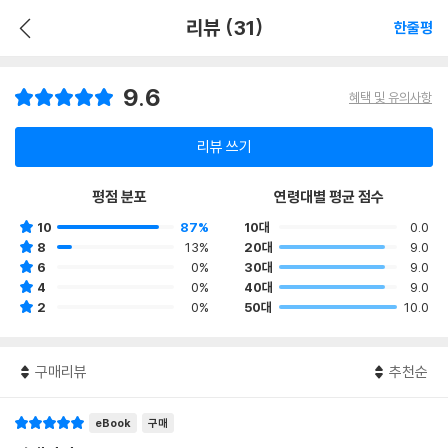
리뷰 (31)
한줄평
9.6
혜택 및 유의사항
리뷰 쓰기
평점 분포
연령대별 평균 점수
10
87%
10대
0.0
8
13%
20대
9.0
6
0%
30대
9.0
4
0%
40대
9.0
2
0%
50대
10.0
구매리뷰
추천순
eBook
구매