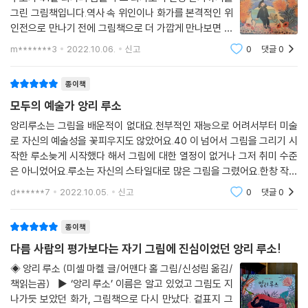
그린 그림책입니다.역사 속 위인이나 화가를 본격적인 위
인전으로 만나기 전에 그림책으로 더 가깝게 만나보면 좋
겠다고 생각했는데, #책읽는곰 출판사에서 #모두의예
m*******3
2022.10.06.
신고
0
댓글
0
술가 시리즈로 출판되고 있더라고요.지금까지 반 고흐, 프
리다 칼로, 클로드 모네, 조지아 오키프가 출
종이책
모두의 예술가 앙리 루소
앙리루소는 그림을 배운적이 없대요.천부적인 재능으로 어려서부터 미술
로 자신의 예술성을 꽃피우지도 않았어요.40 이 넘어서 그림을 그리기 시
작한 루소늦게 시작했다 해서 그림에 대한 열정이 없거나 그저 취미 수준
은 아니었어요.루소는 자신의 스타일대로 많은 그림을 그렸어요.한창 작품
을 그려 전시회에 출품 할때마다좋은 소리는 듣지 못했지만루소는 포기하
d******7
2022.10.05.
신고
0
댓글
0
지 않고 자신의 예술
종이책
다름 사람의 평가보다는 자기 그림에 진심이었던 앙리 루소!
◈ 앙리 루소 (미셸 마켈 글/어맨다 홀 그림/신성림 옮김/
책읽는곰) ▶ ‘앙리 루소’ 이름은 알고 있었고 그림도 지
나가듯 보았던 화가, 그림책으로 다시 만났다. 겉표지 그