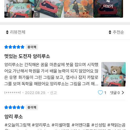
4
더보기
2
3
리뷰전체
추천순
종이책
멋있는 도전자 앙리루소
앙리루소는 간직해온 꿈을 마흔살에 붓을 잡으며 시작했
어요.가난해서 학원을 가서 배울 능력이 되지 않았어요.많
은 유명 화가들이 그린 그림을 보고, 엽서나 잡지 카탈로
그를 보며 독학을 해왔어요.앙리루소는 그림을 그려 해마
다 전시회에 참가했어요.많은 미술 평론가들은 앙리루소
t*******f
2022.08.29.
신고
1
댓글
0
를 항상 비웃었어요.그래도 포기 하지 않고 계속 자기 그
림을 사랑하며 전시회에 참가 했어요.결국 앙
종이책
앙리 루소
#오늘의그림책 #앙리루소 #미셸마켈 #어맨다홀 #신성림 #책읽는곰