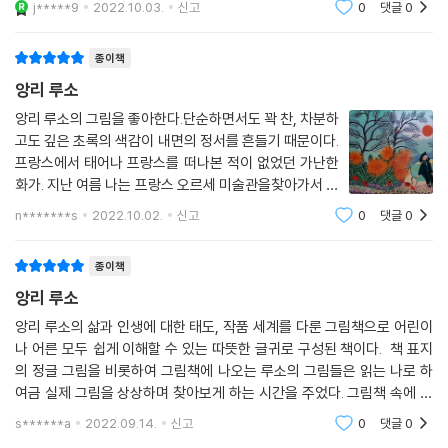
j*****9
2022.10.03.
신고
0
댓글
0
다.앙리는 통행세
종이책
앙리 루소
앙리 루소의 그림을 좋아한다.단순하면서도 꽉 찬, 차분하
고도 깊은 초록의 색감이 내면의 정서를 흔들기 때문이다.
프랑스에서 태어나 프랑스를 떠나본 적이 없었던 가난한
화가. 지난 여름 나는 프랑스 오르세 미술관을찾아가서 실
제로 그의 작품들과 마주하였다.상상했던 것보다 더 깊었
n*******s
2022.10.02.
신고
0
댓글
0
다. 오래된 기와지붕 아래 심연을 알 수 없는 더 오래된 우
물의 빛깔 같은 느낌을 받았다.오르세
종이책
앙리 루소
앙리 루소의 삶과 인생에 대한 태도, 작품 세계를 다룬 그림책으로 어린이
나 어른 모두 쉽게 이해할 수 있는 따뜻한 글귀로 구성된 책이다. 책 표지
의 정글 그림을 비롯하여 그림책에 나오는 루소의 그림들은 읽는 나로 하
여금 실제 그림을 상상하며 찾아보게 하는 시간을 주었다. 그림책 속에 그
림들은 그린 어맨다 홀의 말에 자기의 그림이 앙리의 마음에 들기를 바라
s******a
2022.09.14.
신고
0
댓글
0
고 읽는 독자에