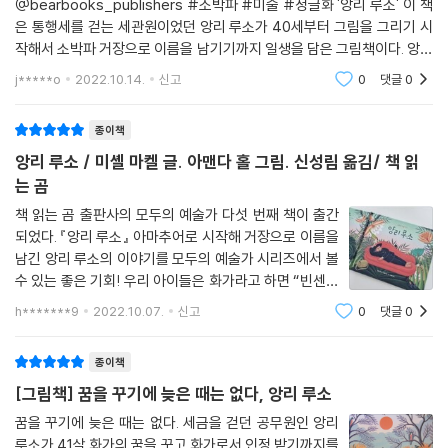
@bearbooks_publishers #소박파 #미술 #정글화 '앙리 루소' 이 책
은 통행세를 걷는 세관원이었던 앙리 루소가 40세부터 그림을 그리기 시
작해서 소박파 거장으로 이름을 남기기까지 일생을 담은 그림책이다. 앙리
는 초기에는 일요화가 르 두아니에(Le Douanier:세관원)란 애칭으로 활
j*****o
2022.10.14.
신고
0
댓글
0
동했다가 40세부터 본격적으로 그림
종이책
앙리 루소 / 미셸 마켈 글. 아맨다 홀 그림. 신성림 옮김/ 책 읽
는 곰
책 읽는 곰 출판사의 모두의 예술가 다섯 번째 책이 출간
되었다. 『앙리 루소』 아마추어로 시작해 거장으로 이름을
남긴 앙리 루소의 이야기를 모두의 예술가 시리즈에서 볼
수 있는 좋은 기회! 우리 아이들은 화가라고 하면 “빈센트
반 고흐”만 이야기 한다. 명화 그림으로 제일 많이 노출이
h*******9
2022.10.07.
신고
0
댓글
0
많이 되었고, 고흐라는 이름도 자주 접하다보니 가장 잘
알고 있는 화가이다. 그리고
종이책
[그림책] 꿈을 꾸기에 늦은 때는 없다, 앙리 루소
꿈을 꾸기에 늦은 때는 없다. 세금을 걷던 공무원인 앙리
루소가 41살 화가의 꿈을 꾸고 화가로서 인정 받기까지를