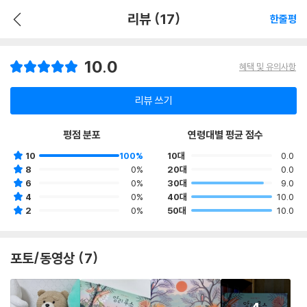
리뷰 (17)
한줄평
10.0
혜택 및 유의사항
리뷰 쓰기
평점 분포
연령대별 평균 점수
10
100%
10대
0.0
8
0%
20대
0.0
6
0%
30대
9.0
4
0%
40대
10.0
2
0%
50대
10.0
포토/동영상 (7)