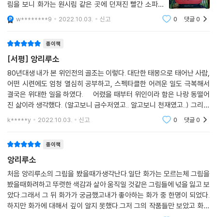
림을 보니 화가는 원시림 같은 곳에 던져진 빨간 소파에
모자까지 쓰고 정장 차림 그러나 신발은 가지런히 벗어놓
w********9
2022.10.03.
신고
0
댓글
0
고 맨발의 천진한 모습으로 누워있다. 그를 화사한 꽃들이
감싸주고 새가 노래 부르며,
종이책
[서평] 앙리루소
80년대생 내가 본 위인전의 골조는 이렇다. 대단한 태몽으로 태어난 사람,
어떤 시련에도 엄청 열심히 공부하고, 스펙타클한 어려운 일도 극복해서
결국은 위대한 일을 하였다. 어렸을 때부터 위인이라 함은 나랑 동떨어
진 삶이라 생각했다. (알고보니 금수저였고.. 알고보니 천재였고..) 그리고
사실이 그랬다. 현실도 그러했다. 그래서 이 책의 첫 장의 첫 문
k*****y
2022.10.03.
신고
0
댓글
0
종이책
앙리루소
처음 앙리루소의 그림을 봤을때가생각난다.일단 화가는 모르는체 그림을
봤을때화려하고 뚜렷한 색감과 살아 움직일 것같은 그림들에 넋을 잃고 보
았다.그래서 그 뒤 화가가 궁금했고내가 좋아하는 화가 중 한명이 되었다.
하지만 화가에 대해서 깊이 알지 못했다.그저 그의 작품들만 보았고 화가
의 간단한 프로필만 보았다.근데 이 책을 보고 화가의 면을볼 수 있어 좋았