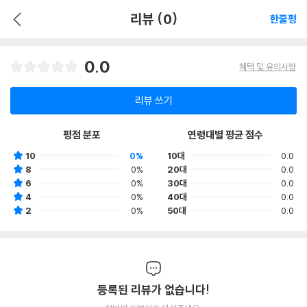
리뷰 (0)
한줄평
0.0
혜택 및 유의사항
리뷰 쓰기
평점 분포
연령대별 평균 점수
10
0%
10대
0.0
8
0%
20대
0.0
6
0%
30대
0.0
4
0%
40대
0.0
2
0%
50대
0.0
등록된 리뷰가 없습니다!