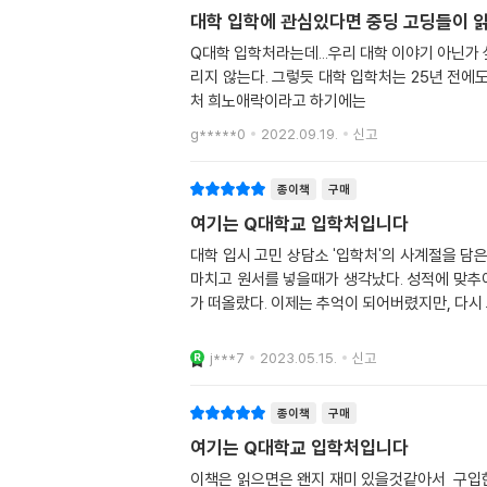
대학 입학에 관심있다면 중딩
Q대학 입학처라는데...우리 대학 이야기 아닌가
리지 않는다. 그렇듯 대학 입학처는 25년 전에도 있었고 현재도 있는데 이 책을 통해서 대학에 입학처라는 곳이 있다는 것을 알았다. 이 책을 통해서 인지했다고 해야하나. 입학
처 희노애락이라고 하기에는
g*****0
2022.09.19.
신고
종이책
구매
여기는 Q대학교 입학처입니다
대학 입시 고민 상담소 '입학처'의 사계절을 담
마치고 원서를 넣을때가 생각났다. 성적에 맞추어
가 떠올랐다. 이제는 추억이 되어버렸지만, 다시
j***7
2023.05.15.
신고
종이책
구매
여기는 Q대학교 입학처입니다
이책은 읽으면은 왠지 재미 있을것같아서 구입한책인데 아직 안읽어봤지만 제목만 봐도 딱 재미 있을것같은 느낌이예영 ㅋ 제 개인적인 것지만 표지도 그러고 제목도 좋아요