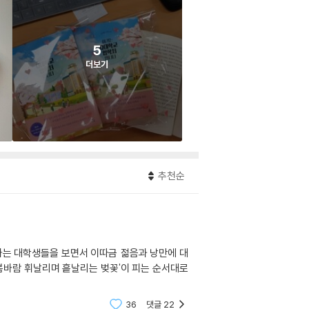
5
더보기
추천순
'봄바람 휘날리며 흩날리는 벚꽃'이 피는 순서대로
36
댓글
22