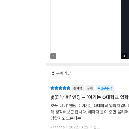
2
4
구매리뷰
종이책
구매
주간우수작
벚꽃 '네버' 엔딩 - [여기는 Q대학교 
벚꽃 '네버' 엔딩 ＜여기는 Q대학교 입학처입니다＞를 읽고 여기는 D대학교 캠퍼스입니다. 새학기를 맞아 분주하게 오가는 대학생들을 보면서 이따금 젊음과 낭만에 대
해 생각해보곤 합니다. 해마다 봄이 오면 울려퍼
망할지도 모른다는
k*****o
2022.10.22.
신고