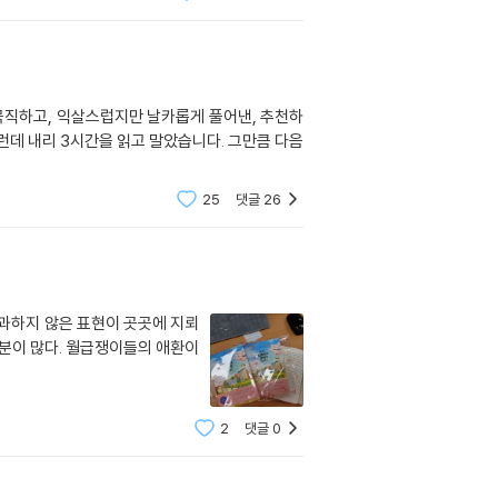
25
댓글
26
 과하지 않은 표현이 곳곳에 지뢰
부분이 많다. 월급쟁이들의 애환이
2
댓글
0