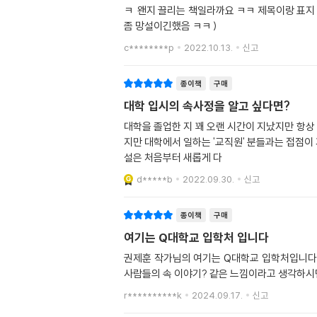
ㅋ 왠지 끌리는 책일라까요 ㅋㅋ 제목이랑 표지 내용이 재미 있을것같은 책들은 마음에 들면은 거의 구입하는 편이지만 이책은 특히 망설임 없이 구입한책인것같아여(솔직히
좀 망설이긴했음 ㅋㅋ )
c********p
2022.10.13.
신고
종이책
구매
대학 입시의 속사정을 알고 싶다면?
대학을 졸업한 지 꽤 오랜 시간이 지났지만 항상 
지만 대학에서 일하는 '교직원' 분들과는 접점이
설은 처음부터 새롭게 다
d*****b
2022.09.30.
신고
종이책
구매
여기는 Q대학교 입학처 입니다
권제훈 작가님의 여기는 Q대학교 입학처입니다 
사람들의 속 이야기? 같은 느낌이라고 생각하시
r**********k
2024.09.17.
신고