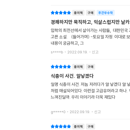
종이책
구매
주간우수작
경쾌하지만 묵직하고, 익살스럽지만 날카
입학의 최전선에서 살아가는 사람들, 대한민국 교육 종사자라면 도망갈 수 없는, 입시와 공정에 대한 치열한 고민 경쾌하지만 묵직하고, 익살스럽지만 날카롭게 풀어낸, 추천하
고픈 소설. (들어가며) -토요일 자정. 이대로 보내긴 주말이 아까워 책을 들었습니다. 가볍게 몇 장 읽다가 잘 생각이었지요. 그런데 내리 3시간을 읽고 말았습니다. 그만큼 다음
내용이 궁금하고, 그
s****b
2022.09.19.
신고
종이책
구매
식충이 사건. 알낳겠다
일명 식충이 사건. 저놈 저러다가 알 낳겠다 알
처럼 매설되어있다. 이런걸 고급유머라고 하나. 
느껴진달까. 우리 이야기라 더욱 재밌다
g*****0
2022.09.19.
신고
종이책
구매