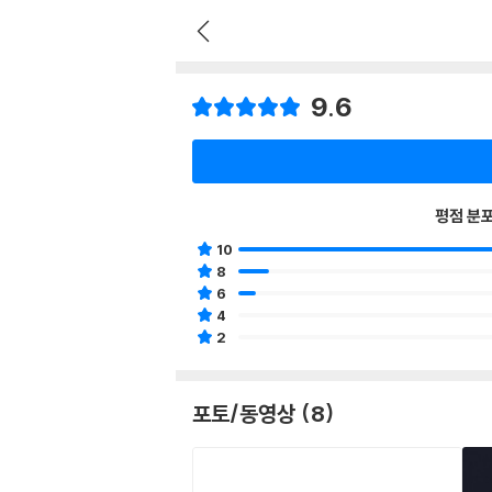
9.6
평점 분
10
8
6
4
2
포토/동영상 (8)