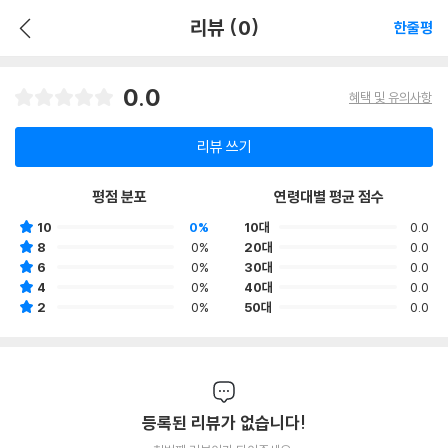
리뷰 (0)
한줄평
0.0
혜택 및 유의사항
리뷰 쓰기
평점 분포
연령대별 평균 점수
10
0%
10대
0.0
8
0%
20대
0.0
6
0%
30대
0.0
4
0%
40대
0.0
2
0%
50대
0.0
등록된 리뷰가 없습니다!