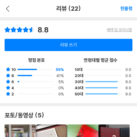
리뷰 (22)
한줄평
8.8
혜택 및 유의사항
리뷰 쓰기
평점 분포
연령대별 평균 점수
10
55%
10대
0.0
8
41%
20대
0.0
6
5%
30대
9.0
4
0%
40대
9.0
2
0%
50대
9.0
포토/동영상 (5)