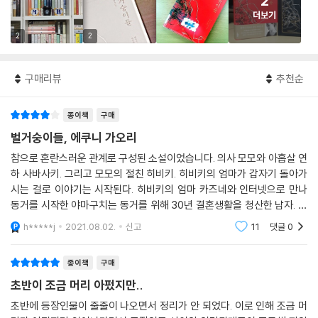
2
더보기
2
2
구매리뷰
추천순
종이책
구매
벌거숭이들, 에쿠니 가오리
참으로 혼란스러운 관계로 구성된 소설이었습니다. 의사 모모와 아홉살 연
하 사바사키. 그리고 모모의 절친 히비키. 히비키의 엄마가 갑자기 돌아가
시는 걸로 이야기는 시작된다. 히비키의 엄마 카즈네와 인터넷으로 만나
동거를 시작한 야마구치는 동거를 위해 30년 결혼생활을 청산한 남자. 사
바가지는 모모, 히비키 포함 만나는 여자마다 사귀려고 하고. 모모의 언니
h*****j
2021.08.02.
신고
11
댓글
0
요우는 엄마 유
종이책
구매
초반이 조금 머리 아펐지만..
초반에 등장인물이 줄줄이 나오면서 정리가 안 되었다. 이로 인해 조금 머