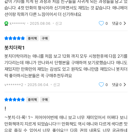
같이 기타를 치게 된 과정과 처음 친구들을 사귀게 되는 과정들을 담고 있
습니다. 4컷 만화의 형식이라 신기하면서도 재밌는 것 같습니다. 애니메이
션이랑 작화가 다른 느낌이어서 더 신기하네요
k******r
2025.08.06.
신고
0
댓글
0
종이책
구매
봇치더락1
봇치더락이라는 애니를 처음 보고 12화 까지 모두 시청한후에 다음 2기를
기다리는데 애니가 안나와서 단행본을 구매하여 보기로했습니다 애니도
재밌지만 만화만의 재밌는 감성도 있고 원작도 애니만큼 재밌으니 봇치더
락 좋아하시는분들은 꼭 구매추천두려요
v*******2
2025.06.04.
신고
0
댓글
0
종이책
구매
!
~봇치·더·록! 1~ 저어어어번에 애니 보고 너무 재미있어서 어쩌다 보니
만화책까지 지르게 되었습니다!!! 만화책도 역시 애니와 다르게 색다른 맛
으로 즐길 수 있어서 너무 좋아요!!! 다음 권의 내용도 너무 궁금하네