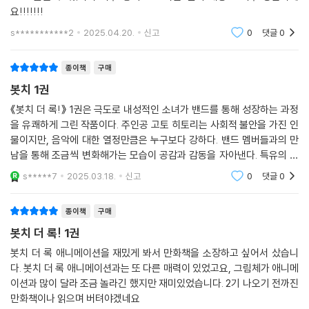
요!!!!!!!
s***********2
2025.04.20.
신고
0
댓글
0
종이책
구매
봇치 1권
《봇치 더 록!》 1권은 극도로 내성적인 소녀가 밴드를 통해 성장하는 과정
을 유쾌하게 그린 작품이다. 주인공 고토 히토리는 사회적 불안을 가진 인
물이지만, 음악에 대한 열정만큼은 누구보다 강하다. 밴드 멤버들과의 만
남을 통해 조금씩 변화해가는 모습이 공감과 감동을 자아낸다. 특유의 코
미디 요소와 섬세한 감정 표현이 매력적이며, 음악과 청춘을 사랑하는 독
s*****7
2025.03.18.
신고
0
댓글
0
자라면 분명히 빠
종이책
구매
봇치 더 록! 1권
봇치 더 록 애니메이션을 재밌게 봐서 만화책을 소장하고 싶어서 샀습니
다. 봇치 더 록 애니메이션과는 또 다른 매력이 있었고요, 그림체가 애니메
이션과 많이 달라 조금 놀라긴 했지만 재미있었습니다. 2기 나오기 전까진
만화책이나 읽으며 버텨야겠네요