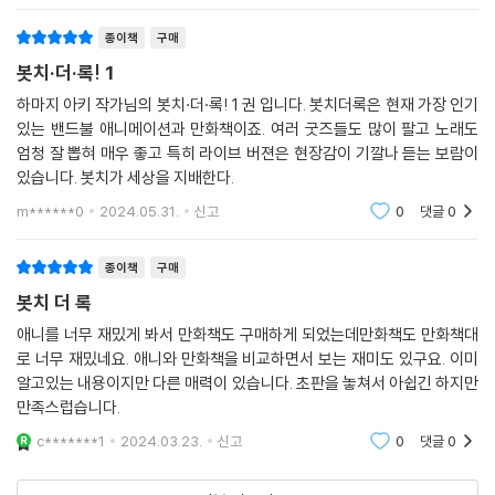
종이책
구매
봇치·더·록! 1
하마지 아키 작가님의 봇치·더·록! 1 권 입니다. 봇치더록은 현재 가장 인기
있는 밴드불 애니메이션과 만화책이죠. 여러 굿즈들도 많이 팔고 노래도
엄청 잘 뽑혀 매우 좋고 특히 라이브 버젼은 현장감이 기깔나 듣는 보람이
있습니다. 봇치가 세상을 지배한다.
m******0
2024.05.31.
신고
0
댓글
0
종이책
구매
봇치 더 록
애니를 너무 재밌게 봐서 만화책도 구매하게 되었는데만화책도 만화책대
로 너무 재밌네요. 애니와 만화책을 비교하면서 보는 재미도 있구요. 이미
알고있는 내용이지만 다른 매력이 있습니다. 초판을 놓쳐서 아쉽긴 하지만
만족스럽습니다.
c*******1
2024.03.23.
신고
0
댓글
0