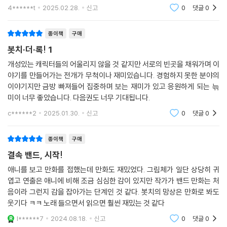
4******t
2025.02.28.
신고
0
댓글
0
종이책
구매
봇치·더·록! 1
개성있는 캐릭터들의 어울리지 않을 것 같지만 서로의 빈곳을 채워가며 이
야기를 만들어가는 전개가 무척이나 재미있습니다. 경험하지 못한 분야의
이야기지만 금방 빠져들어 집중하며 보는 재미가 있고 응원하게 되는 늒
미이 너무 좋았습니다. 다음권도 너무 기대됩니다.
c******2
2025.01.30.
신고
0
댓글
0
종이책
구매
결속 밴드, 시작!
애니를 보고 만화를 접했는데 만화도 재밌었다. 그림체가 일단 상당히 귀
엽고 연출은 애니에 비해 조금 심심한 감이 있지만 작가가 밴드 만화는 처
음이라 그런지 감을 잡아가는 단계인 것 같다. 봇치의 망상은 만화로 봐도
웃기다 ㅋㅋ 노래 들으면서 읽으면 훨씬 재밌는 것 같다
l******7
2024.08.18.
신고
0
댓글
0