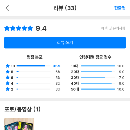
리뷰 (33)
한줄평
9.4
혜택 및 유의사항
리뷰 쓰기
평점 분포
연령대별 평균 점수
10
85%
10대
10.0
8
6%
20대
9.0
6
3%
30대
7.0
4
3%
40대
9.0
2
3%
50대
10.0
포토/동영상 (1)