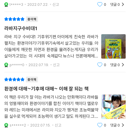
열이 지구에 쌓이고 있어요. 이처럼 기후 위기는 우리 모
t*****3
2022.07.22.
신고
0
댓글
0
두가 함께 해결해야 할 아주 큰 문제입니다. 그래서 아이
들에게 환경오염과 기
종이책
라바지구수비대1
라바 지구 수비대1 기후위기편.아이에게 친숙한 라바가
펼치는 환경이야기!기후위기속에서 살고있는 우리들..아
이들에게 깨끗한 자연과 환경을 물려주는게지금 우리가
살아가고있는 이 시대의 숙제같다.뉴스나 언론매체에서
매일 빠지지않고 등장하는기후이야기!세계 곳곳에서 일
p*****0
2022.07.19.
신고
0
댓글
0
어나고있는 이상기후현상들.우리는 이제 기후변화를 피
할수없으며그 변화속에서 같이 살아가면서어떻게 현
종이책
환경에 대해~기후에 대해~ 이해 잘 되는 책
이 책은 우리가 잘 아는 라바가 나오는 만화책이다.라바들
의 엉뚱재미와 환경이야기를 합친 이야기 책이다.옐로우
와 레드는 미래에서온 라미와 지오가 챙겨온 초능력물약
을 실수로 먹게되어 초능력이 생기고 말도 하게된다.그리
고 미래에서 온 아이들과 지구를 지키기 위해 환경 수비대
s******2
2022.07.15.
신고
0
댓글
0
가 된다.책을 읽으면서 환경이 이렇게나 많이 오염 되고