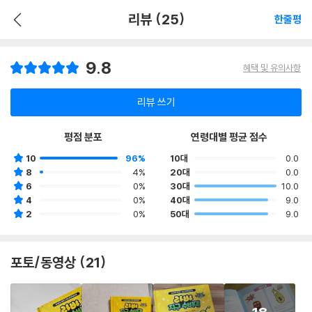
리뷰 (25)
한줄평
9.8
혜택 및 유의사항
리뷰 쓰기
평점 분포
연령대별 평균 점수
10
96%
10대
0.0
8
4%
20대
0.0
6
0%
30대
10.0
4
0%
40대
9.0
2
0%
50대
9.0
포토/동영상 (21)