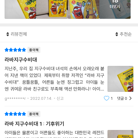
18
더보기
리뷰전체
추천순
종이책
라바지구수비대
지난주, 우리 집 지구수비대 녀석의 손에서 오래오래 붙
어 지낸 책이 있었다. 제목부터 취향 저격인 “라바 지구
수비대”. 꿈틀꿈틀, 어른들 눈엔 징그럽고 아이들 눈
엔 귀여운 라바 친구로도 부족해 액션 만화라니! 아이들
이 좋아하지 않을 수가 없을 것 같다. 재미만 있는 책 말
g********r
2022.07.14.
신고
1
댓글
0
고 좋은 정보까지 주는 책을 읽게 하고 싶은 부모님들께
도 점수 깎일 일이 없는 게 '기후위기'를 주
종이책
라바 지구수비대 1 : 기후위기
아이들은 물론이고 어른들도 좋아하는 대한민국 레전드