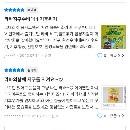
있을줄은 몰랐다. 환경을 파괴하는 카이젤 일
종이책
라바지구수비대 1.기후위기
국내최초 몸개그액션 환경 학습만화라바 지구수비대 1T
V 만화에서 즐겨보던 라바 레드,옐로우가 환경지킴이 학
습만화로 찾아왔어요^^라바 지구 환경수비대는?기후위
기, 기후행동, 환경보호, 환경교육을 관련해서라바 레드&
옐로우가 알려주는환경 학습만화랍니다^^환경교육 아직
j****6
2022.07.14.
신고
0
댓글
0
이해하기 힘든 소재일수도 있는데라바 레드,옐로우와미
래에서온 지오와 라미가 소개해 주지요~지구
종이책
라바와함께 지구를 지켜요~♡
보고만 있어도 웃음이 그냥 나는 라바~♡ 아이뿐만 아니
라? 어른들도 좋아하는 캐릭터죠~!! 라바와함께 심각한
기후위기를 인지하고 왜 이런 일들이 벌어지고 있는지 찾
아내는 모습들을 보았네요 양심없는 사람들을 보면서 눈
살을 찌푸리기도 했어요 앞으로 우리가 겪을 더 위험한 기
h*******9
2022.07.13.
신고
0
댓글
0
후위기를 막을 수 있는 건 바로 우리~!! 이제는 선택이 아
닌 필수~!! 우리모두 힘을 합해서 기후위기 이