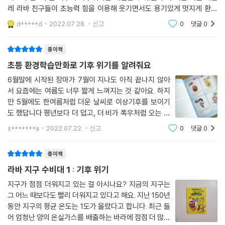
레 라바 친구들이 초능력 힘을 이용해 웃기면서도 용기있게 멋지게 환경
문제를 해결해 가는 과정이 재미있다지구온난화, 환경오염에 대해 배웠어
d*****d
2022.07.28.
신고
0
댓글
0
도 기후위기라는
종이책
초등 환경학습만화로 기후 위기를 알려줘요
6월말에 시작된 장마가 7월이 지나도 아직 끝나지 않아
서 요즘에는 여름도 너무 짧게 느껴지는 것 같아요. 하지
만 5월에도 한여름처럼 더운 날씨로 이상기후를 보이기
도 했답니다 평년보다 더 덥고, 더 비가 폭우처럼 오는 날
씨를 보이면서 환경 걱정이 들기 시작하죠 학부모 사전 서
s*******a
2022.07.22.
신고
0
댓글
0
평단에서 평점 무려 4.86점을 받은 라바 지구수비대는
국내 최초로 몸개그 액션 환경학습
종이책
라바 지구 수비대 1 : 기후 위기
지구가 점점 더워지고 있는 걸 아시나요? 지금의 지구는
그 어느 때보다도 빨리 더워지고 있다고 해요. 지난 150년
동안 지구의 평균 온도는 1도가 올랐다고 합니다. 최근 들
어 엄청난 양의 온실가스를 배출하는 바라에 점점 더 많은