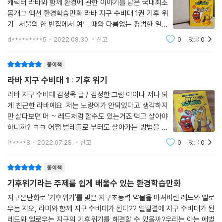
캐릭터 라바와 함께 환경에 관한 이야기를 담은 국내최조
몸개그 액션 환경학습만화 라바 지구 수비대 1권 기후 위
기 서울의 한 빈집에서 여느 때와 다름없는 평범한 일상
을 보내고 있던 레드와 옐로우 라바에게 어느날 밤 그린월
d*********5
2022.08.30.
신고
0
댓글
0
드에서 찾아온 특별요원 지오와 라미! 심각한 환경오염으
로 망가져버린 미래의 지구
종이책
라바 지구 수비대 1 : 기후 위기
라바 지구 수비대 김정욱 글 / 김정한 그림 아이나 저나 되
게 친근한 라바예요. 저는 노랑이가 안되었다고 생각하지
만 살다보면 머 ~ 레드처럼 할수도 있는거죠 먹고 살아야
하니까? ㅋㅋ 어쩜 벌레들로 부터도 살아가는 방법을 배
워나가게 하는건지도 모를 일이네요. 라바는 재미도 주고
l*****8
2022.07.28.
신고
0
댓글
0
보다보면 웃는끝에 뭔가 남기도 하고 꽤오랜시간 봤던 만
화예요. 별생각없이 봐도
종이책
기후위기라는 주제를 쉽게 배울수 있는 환경학습만화
지구온난화로 '기후위기'를 맞은 지구초능력 약물을 마셔버린 레드와 옐로
우는 지오, 라미와 함께 지구 수비대가 된다?? 얼떨결에 지구 수비대가 된
레드와 옐로우는 지구의 기후위기를 해결할 수 있을까?우리는 아는 애벌