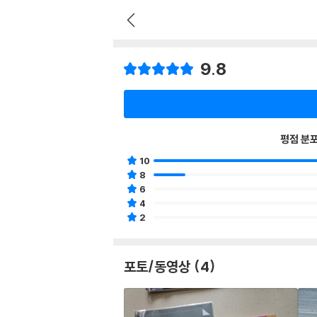
9.8
평점 분
10
8
6
4
2
포토/동영상 (4)