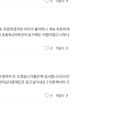
0
댓글
0
속 주문하겠지만 아이가 좋아하니 계속 주문하게
다.초등학교5학년이 보기에도 어렵지않고 너무나
0
댓글
0
구경하러 또 오겠습니가좋은책 감사합니다2시간
읽었어요다음에도또 읽고싶다네오ㅓ다른책사러 구
0
댓글
0