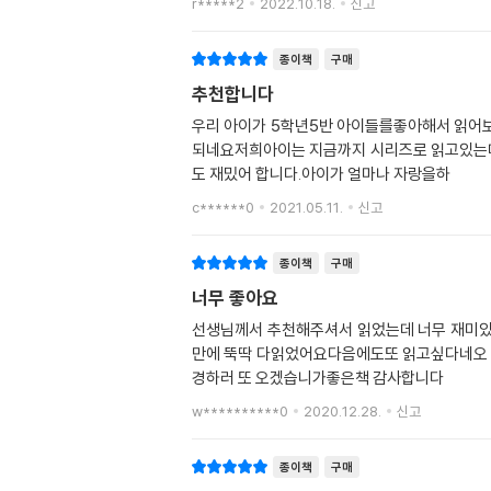
r*****2
2022.10.18.
신고
종이책
구매
추천합니다
우리 아이가 5학년5반 아이들를좋아해서 읽어
되네요저희아이는 지금까지 시리즈로 읽고있는데
도 재밌어 합니다.아이가 얼마나 자랑을하
c******0
2021.05.11.
신고
종이책
구매
너무 좋아요
선생님께서 추천해주셔서 읽었는데 너무 재미
만에 뚝딱 다읽었어요다음에도또 읽고싶다네오
경하러 또 오겠습니가좋은책 감사합니다
w**********0
2020.12.28.
신고
종이책
구매