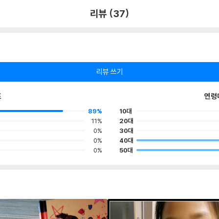
리뷰 (37)
리뷰 쓰기
포
연령
89%
10대
11%
20대
0%
30대
0%
40대
0%
50대