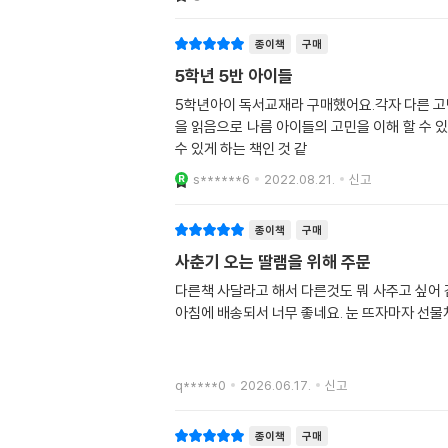
종이책
구매
5학년 5반 아이들
5학년아이 독서교재라 구매했어요.각자 다른 고민을 
을 읽음으로 나름 아이들의 고민을 이해 할 수 있는 책.이 책은 아이들이 읽
수 있게 하는 책인 것 같
s******6
2022.08.21.
신고
종이책
구매
사춘기 오는 딸램을 위해 주문
다른책 사달라고 해서 다른것도 뭐 사주고 싶어 
아침에 배송되서 너무 좋네요. 눈 뜨자마자 선물
q*****0
2026.06.17.
신고
종이책
구매