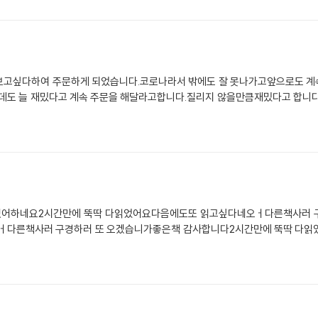
보고싶다하여 주문하게 되었습니다.코로나라서 밖에도 잘 못나가고앞으로도 계
도 늘 재밌다고 계속 주문을 해달라고합니다.질리지 않을만큼재밌다고 합니
있어하네요2시간만에 뚝딱 다읽었어요다음에도또 읽고싶다네오ㅓ다른책사러 
ㅓ다른책사러 구경하러 또 오겠습니가좋은책 감사합니다2시간만에 뚝딱 다