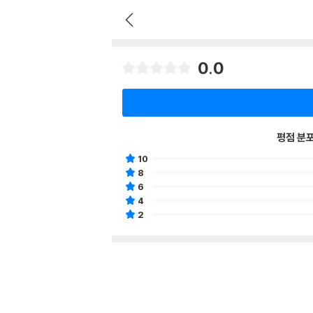
0.0
평점 분
10
8
6
4
2