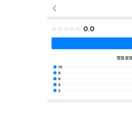
0.0
평점 분
10
8
6
4
2