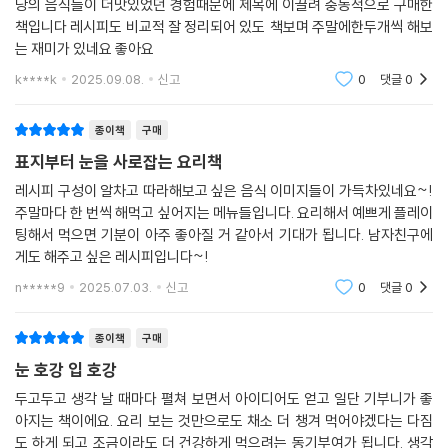
당의 음식들이 더맛있었던 경험때문에 제목에 이끌려 충동적으로 구매한
책입니다 레시피도 비교적 잘 정리되어 있도 책보며 주말에한두개씩 해보
는 재미가 있네요 좋아요
k****k
2025.09.08.
신고
0
댓글
0
종이책
구매
표지부터 눈을 사로잡는 요리책
레시피 구성이 알차고 따라해보고 싶은 음식 이미지들이 가득차있네요~!
주말마다 한 번씩 해먹고 싶어지는 메뉴들입니다. 요리해서 예쁘게 플레이
팅해서 먹으면 기분이 아주 좋아질 거 같아서 기대가 됩니다. 남자친구에
게도 해주고 싶은 레시피입니다~!
n*****9
2025.07.03.
신고
0
댓글
0
종이책
구매
눈 호강 입 호강
두고두고 생각 날 때마다 펼쳐 보면서 아이디어도 얻고 일단 기부니가 좋
아지는 책이에요. 요리 보는 것만으로도 채소 더 챙겨 먹어야겠다는 다짐
도 하게 되고 조금이라도 더 건강하게 먹으려는 동기부여가 됩니다. 생각