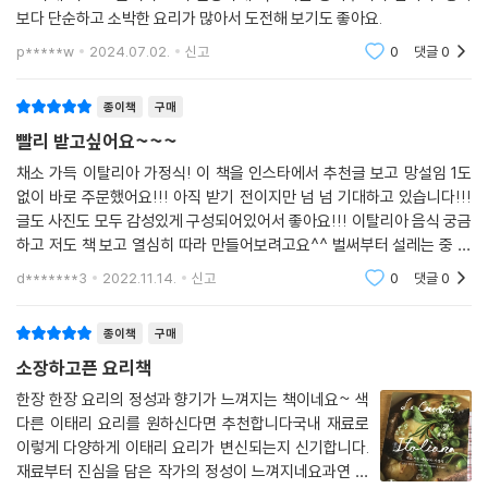
보다 단순하고 소박한 요리가 많아서 도전해 보기도 좋아요.
p*****w
2024.07.02.
신고
0
댓글
0
종이책
구매
빨리 받고싶어요~~~
채소 가득 이탈리아 가정식! 이 책을 인스타에서 추천글 보고 망설임 1도
없이 바로 주문했어요!!! 아직 받기 전이지만 넘 넘 기대하고 있습니다!!!
글도 사진도 모두 감성있게 구성되어있어서 좋아요!!! 이탈리아 음식 궁금
하고 저도 책 보고 열심히 따라 만들어보려고요^^ 벌써부터 설레는 중 입
니다!!! 빨리 왔으면 좋겠어요!!! 책이 오기만을 기다리고 있네요~~ ㅎㅎ
d*******3
2022.11.14.
신고
0
댓글
0
ㅎ
종이책
구매
소장하고픈 요리책
한장 한장 요리의 정성과 향기가 느껴지는 책이네요~ 색
다른 이태리 요리를 원하신다면 추천합니다국내 재료로
이렇게 다양하게 이태리 요리가 변신되는지 신기합니다.
재료부터 진심을 담은 작가의 정성이 느껴지네요과연 제