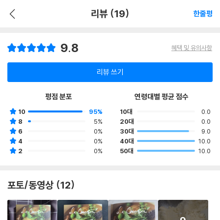
리뷰 (19)
한줄평
9.8
혜택 및 유의사항
리뷰 쓰기
평점 분포
연령대별 평균 점수
10
95%
10대
0.0
8
5%
20대
0.0
6
0%
30대
9.0
4
0%
40대
10.0
2
0%
50대
10.0
포토/동영상 (12)