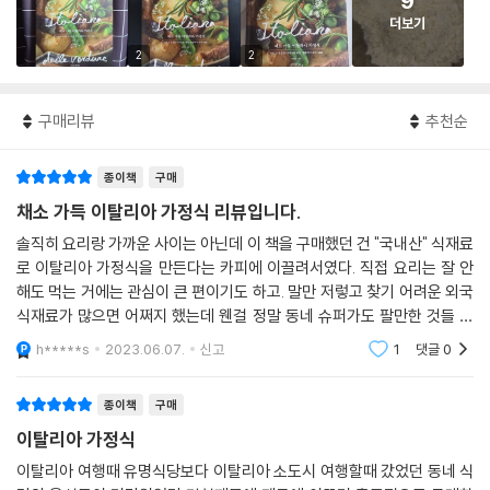
9
더보기
2
2
구매리뷰
추천순
종이책
구매
채소 가득 이탈리아 가정식 리뷰입니다.
솔직히 요리랑 가까운 사이는 아닌데 이 책을 구매했던 건 "국내산" 식재료
로 이탈리아 가정식을 만든다는 카피에 이끌려서였다. 직접 요리는 잘 안
해도 먹는 거에는 관심이 큰 편이기도 하고. 말만 저렇고 찾기 어려운 외국
식재료가 많으면 어쩌지 했는데 웬걸 정말 동네 슈퍼가도 팔만한 것들 위
주로 구성되어 있고 가끔 들어가야하는 외국 식재료는 자세한 설명이 붙어
h*****s
2023.06.07.
신고
1
댓글
0
서 있어서 좋
종이책
구매
이탈리아 가정식
이탈리아 여행때 유명식당보다 이탈리아 소도시 여행할때 갔었던 동네 식