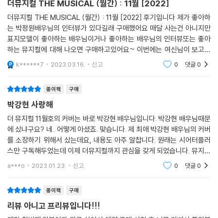
더뮤지컬 THE MUSICAL (월간) : 11월 [2022]
더뮤지컬 THE MUSICAL (월간) : 11월 [2022] 후기입니다 제가 좋아하
는 박정원배우님의 인터뷰가 있다길래 구매했어요 매달 사는건 아니지만
표지모델이 좋아하는 배우님이거나 좋아하는 배우님의 인터뷰또는 좋아
하는 뮤지컬에 대해 나오면 구매하고있어요~ 이번에는 여신님이 보고계
셔와 박정원 배우님덕분에 구매했어요 인터뷰도 알차고 사진이 참 이쁘네
k******7
2023.03.16.
신고
0
댓글
0
요~ 다시 돌아와줘서 감사해요
종이책
구매
박강현 사랑해
더 뮤지컬 11월호의 커버는 바로 박강현 배우님입니다. 박강현 배우님때문
에 샀냐구요? 네.. 어떻게 아셨죠. 맞습니다. 제 최애 박강현 배우님의 커버
를 소장하기 위해서 샀는데요, 내용도 아주 알찹니다. 원래는 시어터플러
스만 구독해두었는데 이제 더뮤지컬까지 관심을 갖게 되었습니다. 뮤지컬
계의 이모저모와 새로 막을 올린 극들의 비하인드 스토리를 들으니 관심이
a***o
2023.01.23.
신고
0
댓글
0
없던 연
종이책
구매
리뷰 아니고 프리뷰입니다!!!