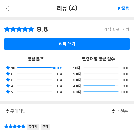
리뷰 (4)
한줄평
9.8
혜택 및 유의사항
리뷰 쓰기
평점 분포
연령대별 평균 점수
10
100%
10대
0.0
8
0%
20대
0.0
6
0%
30대
0.0
4
0%
40대
9.0
2
0%
50대
10.0
구매리뷰
추천순
종이책
구매