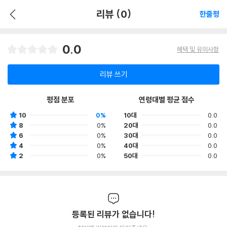
리뷰 (0)
한줄평
0.0
혜택 및 유의사항
리뷰 쓰기
평점 분포
연령대별 평균 점수
10
0%
10대
0.0
8
0%
20대
0.0
6
0%
30대
0.0
4
0%
40대
0.0
2
0%
50대
0.0
등록된 리뷰가 없습니다!