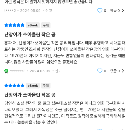
이런 명작은 더 읽혀서 잊혀지지 않았으면 좋겠습니다.
t****2
2024.05.09.
신고
0
댓글
0
eBook
구매
난장이가 쏘아올린 작은 공
홍파 저, 난장이가 쏘아올린 작은 공 리뷰입니다. 매우 유명하고 시대를 대
표하는 작품인 조세희 원작의 난장이가 쏘아올린 작은공의 영화 대본입니
다. 1970년대 이야기이지만, 지금도 변함없음이 안타깝다는 생각을 해봅
니다. 젊은 사람들이 많이 읽었으면 좋겠네요.
r******3
2024.05.09.
신고
0
댓글
0
eBook
구매
난장이가 쏘아올린 작은 공
당연히 소설 원작인 줄 알고 샀는데 소설 작품은 아니고 영화 극본화된 시
나리오였다. 그래서 가독성은 조금 떨어지는 편... 70년대 서민들의 삶을
현실적으로 그려낸 원작이니만큼, 이 작품도 원작에 충실하게 극화해서 읽
는 내내 씁쓸함을 감출 수 없었다.