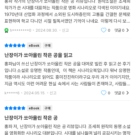
홍파 작가의 난장이가 쏘아올린 작은 공 리뷰입니다. 원작소설은 조세희
작가가 쓴 시대를 대표하는 작품으로 영화 시나리오로 각색된 이야기네요.
1970년대 산업화 과정에서 소외된 도시하층민의 고통을 간결한 문체로
표현하며 학교 다니던 시절 필독서였던 기억이 나네요. 이렇게 다시 보니
새롭네요. 잘 봤습니다.
h********0
2024.08.30.
신고
0
댓글
0
eBook
구매
난장이가 쏘아올린 작은 공을 읽고
홍파님이 쓰신 난장이가 쏘아올린 작은 공을 대여로 빌린 후 읽고 쓴 후기
입니다.소설로 유명한 작품인데, 이 책은 시나리오북입니다.워낙 유명한
작품이라 시나리오로 읽어도 흥미진진하더라구요.우리 과거 이야기지만,
지금 역시도 이런 어려운 현실 속에서 사는 사람들이 존재하고, 사람들이
느끼는 고통과 아픔은 시대가 지나도 누구에게나 공감을 사는 주제라 언제
k*****6
2024.05.15.
신고
0
댓글
0
읽어도 맘 아픈
eBook
구매
난장이가 쏘아올린 작은 공
홍파 저, 난장이가 쏘아올린 작은 공 리뷰입니다. 조세희 원작의 동명 소설
을 영화화한 시나리오 대본입니다. 시대를 넘나들며 널리 공감시키는 명작