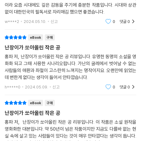
이라 요즘 시대에도 깊은 감동을 주기에 충분한 작품입니다. 시대와 상관
없이 대한민국의 필독서로 자리매김 했으면 좋겠습니다.
w****2
2024.05.10.
신고
0
댓글
0
eBook
구매
난장이가 쏘아올린 작은 공
홍파 저, 난장이가 쏘아올린 작은 공 리뷰입니다. 유명한 동명의 소설을 영
화화 되고 그때 사용한 시나리오랍니다. 가난의 굴레에서 벗어날 수 없는
사람들의 애환과 좌절이 고스란히 느껴지는 명작이지요. 오랜만에 읽었는
데 변한게 없다는 생각이 들어서 안타깝습니다.
h*****0
2024.05.09.
신고
0
댓글
0
eBook
구매
난장이가 쏘아올린 작은 공
홍파 저, 난장이가 쏘아올린 작은 공 리뷰입니다. 이 작품은 소설 원작을
영화화한 대본입니다. 약 50년이 넘은 작품이지만 지금도 다를바 없는 현
실 속에 살고 있는 사람들이 있다는 것이 매우 안타깝다는 생각이 듭니다.