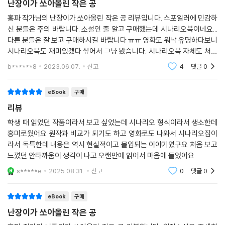
난장이가 쏘아올린 작은 공
홍파 작가님의 난장이가 쏘아올린 작은 공 리뷰입니다. 스포일러에 민감하
신 분들은 주의 바랍니다. 소설인 줄 알고 구매했는데 시나리오북이네요...
다른 분들은 잘 보고 구매하시길 바랍니다 ㅠㅠ 영화도 워낙 유명하다보니
시나리오북도 재미있겠다 싶어서 그냥 봤습니다. 시나리오북 자체도 처음
이라 초반엔 읽는데 낯설기도 했지만 영화 장면 떠올리면서 보니 더 새롭
b******8
2023.06.07.
신고
4
댓글
0
고 이해가 잘
eBook
구매
리뷰
학생 때 읽었던 작품이라서 보고 싶었는데 시나리오 형식이라서 생소한데
흥미로웠어요 원작과 비교가 되기도 하고 영화로도 나와서 시나리오집이
라서 독특한데 내용은 역시 현실적이고 몰입되는 이야기였구요 처음 보고
느꼈던 안타까움이 생각이 나고 오랜만에 읽어서 마음에 들었어요
s*****e
2025.08.31.
신고
0
댓글
0
eBook
구매
난장이가 쏘아올린 작은 공