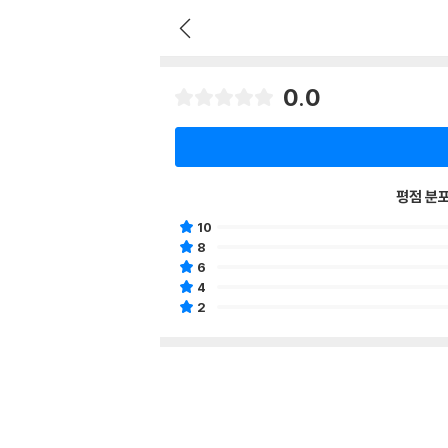
0.0
평점 분
10
8
6
4
2