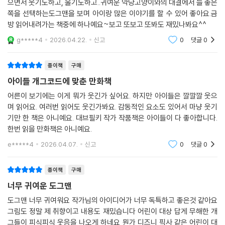
으면서 웃기도하고, 울기도하고..귀여운 악당고양이와의 대결에서 늘 좋은
쪽을 선택하는도그맨을 보며 아이랑 많은 이야기를 할 수 있어 좋아요.금
방 읽어내려가는 책중에 하나예요~보고 또보고 또봐도 재밌나봐요^^
g*****4
2026.04.22.
신고
0
댓글
0
종이책
구매
아이들 개그코드에 맞춘 만화책
어른이 보기에는 이게 뭐가 웃긴가 싶어요. 하지만 아이들은 깔깔깔 웃으
며 읽어요. 여러번 읽어도 웃긴가봐요. 감동적인 요소도 있어서 마냥 웃기
기만 한 책은 아니예요. 대브필키 작가 작품책은 아이들이 다 좋아합니다.
한번 읽을 만화책은 아니예요.
e*****4
2026.04.07.
신고
0
댓글
0
종이책
구매
너무 귀여운 도그맨
도그맨 너무 귀여워요 작가님의 아이디어가 너무 독특하고 좋은것 같아요
그림도 정말 제 취향이고 내용도 재밌습니다 어린이 대상 답게 무해한 개
그들이 피식피식 웃음을 나오게 하네요 뭔가 디즈니 픽사 같은 어린이 대