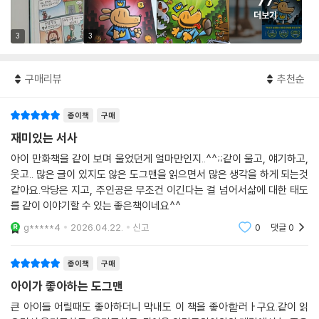
77
더보기
3
3
구매리뷰
추천순
종이책
구매
재미있는 서사
아이 만화책을 같이 보며 울었던게 얼마만인지..^^;;같이 울고, 얘기하고,
웃고.. 많은 글이 있지도 않은 도그맨을 읽으면서 많은 생각을 하게 되는것
같아요.악당은 지고, 주인공은 무조건 이긴다는 걸 넘어서삶에 대한 태도
를 같이 이야기할 수 있는 좋은책이네요^^
g*****4
2026.04.22.
신고
0
댓글
0
종이책
구매
아이가 좋아하는 도그맨
큰 아이들 어릴때도 좋아하더니 막내도 이 책을 좋아핟러ㅏ구요.같이 읽