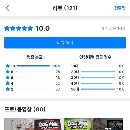
리뷰 (121)
한줄평
10.0
혜택 및 유의사항
리뷰 쓰기
평점 분포
연령대별 평균 점수
10
98%
10대
0.0
8
2%
20대
10.0
6
0%
30대
10.0
4
0%
40대
9.0
2
0%
50대
10.0
포토/동영상 (80)