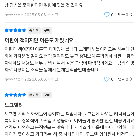
상 감성을 좋아한다면 취향에 맞을 것 같아요
n*****c
2025.05.06.
신고
0
댓글
0
종이책
구매
어린이 책이지만 어른도 재밌네요
어린이 책이지만 어른도 재미있게 봅니다 그래픽 노블이라고는 하는데 만
화에 가까운것 같아요 번역 퀄리티도 높고 생각보다 두꺼워서 비싼 느낌은
아니네요 내용도 너무 귀엽고 낙서 같은 그림이 매력적이에요 드림웍스 영
화로 나왔다는 소식을 통해서 알게된 작품인데 좋네요
n*****c
2025.05.06.
신고
0
댓글
0
종이책
구매
도그맨5
도그맨 시리즈 아이들이 좋아하는 책입니다. 도그맨에 나오는 캐릭터들이
특이하고 창의적이고 귀엽고 엉뚱하고 아이들이 좋아할 만한 내용이네요
성격도 다양하고 등장인물도 많습니다. 시리즈가 나올때 마다 구입하는데
아이가 좋아하고 기다리는 책 중 하나입니다. 도그맨 영어원서 버전도 같