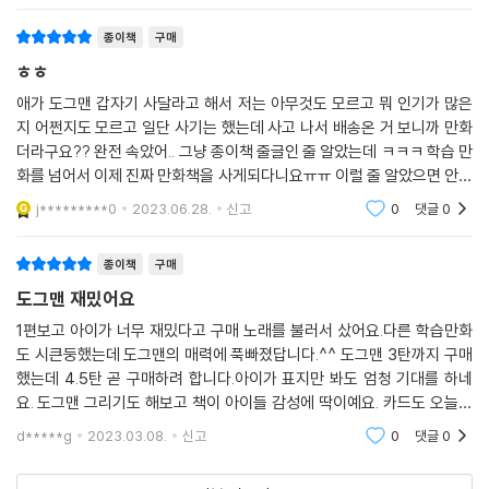
종이책
구매
ㅎㅎ
애가 도그맨 갑자기 사달라고 해서 저는 아무것도 모르고 뭐 인기가 많은
지 어쩐지도 모르고 일단 사기는 했는데 사고 나서 배송온 거 보니까 만화
더라구요?? 완전 속았어.. 그냥 종이책 줄글인 줄 알았는데 ㅋㅋㅋ 학습 만
화를 넘어서 이제 진짜 만화책을 사게되다니요ㅠㅠ 이럴 줄 알았으면 안샀
는데... 애는 앉은자리에서 휘리릭 다 읽어버리긴 하더라구요. 재밌긴 한가
j*********0
2023.06.28.
신고
0
댓글
0
봐요..
종이책
구매
도그맨 재밌어요
1편보고 아이가 너무 재밌다고 구매 노래를 불러서 샀어요.다른 학습만화
도 시큰둥했는데 도그맨의 매력에 푹빠졌답니다.^^ 도그맨 3탄까지 구매
했는데 4.5탄 곧 구매하려 합니다.아이가 표지만 봐도 엄청 기대를 하네
요. 도그맨 그리기도 해보고 책이 아이들 감성에 딱이예요. 카드도 오늘받
은거에는 들어있네요?^^ 포켓몬 카드가 차지하던 명당에 도그맨 카드가
d*****g
2023.03.08.
신고
0
댓글
0
있습니다.^^