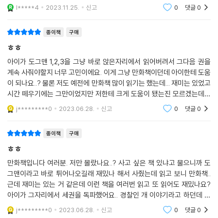
이 구입하여 읽히면 리딩 실력도 쌓고 있습니다. 도그맨 시리즈 다 사서 모
l*****4
2023.11.25.
신고
0
댓글
0
으게 될 것
종이책
구매
ㅎㅎ
아이가 도그맨 1,2,3을 그냥 바로 앉은자리에서 읽어버려서 그다음 권을
계속 사줘야할지 너무 고민이에요. 이게 그냥 만화책이던데 아이한테 도움
이 되나요..? 물론 저도 예전에 만화책 많이 읽기는 했는데... 재미는 있었고
시간 떼우기에는 그만이었지만 저한테 크게 도움이 됐는진 모르겠는데요
ㅋㅋㅋ 더군다나 얘는 이제 초등학교 2학년인데.. 이런거 많이 읽어도 되는
j*********0
2023.06.28.
신고
0
댓글
0
지 ㅎㅎ.. 어
종이책
구매
ㅎㅎ
만화책입니다 여러분. 저만 몰랐나요..? 사고 싶은 책 있냐고 물으니까 도
그맨이라고 바로 튀어나오길래 재밌나 해서 사줬는데 읽고 보니 만화책..
근데 재미는 있는 거 같은데 이런 책을 여러번 읽고 또 읽어도 재밌나요?
아이가 그자리에서 세권을 독파했어요.. 경찰인 개 이야기라고 하던데 저
도 한번 읽어볼까봐요. 외국에서는 그렇게 인기가 많다고 하던데.. 궁금하
j*********0
2023.06.28.
신고
0
댓글
0
네요.