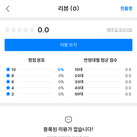
리뷰 (0)
한줄평
0.0
혜택 및 유의사항
리뷰 쓰기
평점 분포
연령대별 평균 점수
10
0%
10대
0.0
8
0%
20대
0.0
6
0%
30대
0.0
4
0%
40대
0.0
2
0%
50대
0.0
등록된 리뷰가 없습니다!