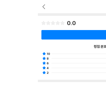
0.0
평점 분
10
8
6
4
2