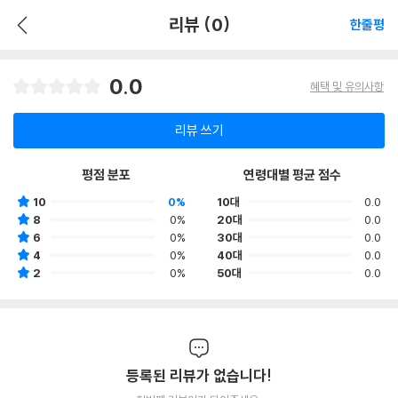
리뷰 (0)
한줄평
0.0
혜택 및 유의사항
리뷰 쓰기
평점 분포
연령대별 평균 점수
10
0%
10대
0.0
8
0%
20대
0.0
6
0%
30대
0.0
4
0%
40대
0.0
2
0%
50대
0.0
등록된 리뷰가 없습니다!