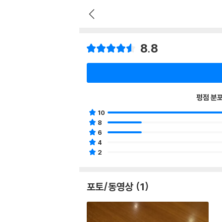
8.8
평점 분
10
8
6
4
2
포토/동영상 (1)