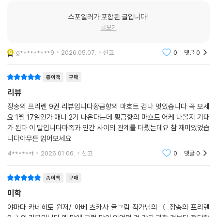
스포일러가 포함된 글입니다!
글보기
g*********9
2026.05.07.
신고
0
댓글
0
종이책
구매
리뷰
장송의 프리렌 9권 리뷰입니다황금향의 마흐트 겁나 멋있습니다 꼭 보세
요 1월 17일인가 애니 2기 나온다는데 황금향의 마흐트 어케 나올지 기대
가 된다 이 말입니다마족과 인간 사이의 관계를 다뤘는데요 참 재미있었습
니다아무튼 읽어보세요
4******t
2026.01.06.
신고
0
댓글
0
종이책
구매
미학
야마다 카네히토 원저/ 아베 츠카사 글그림 작가님의 ＜ 장송의 프리렌