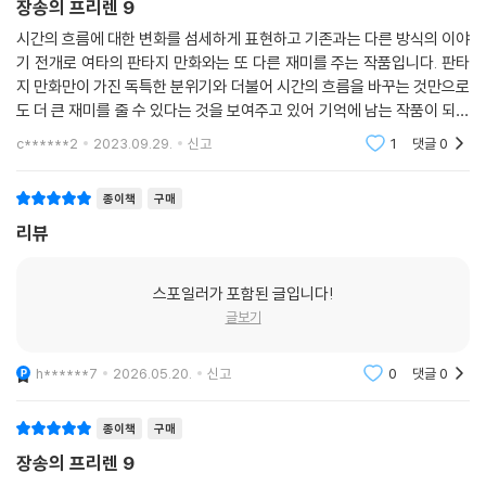
장송의 프리렌 9
시간의 흐름에 대한 변화를 섬세하게 표현하고 기존과는 다른 방식의 이야
기 전개로 여타의 판타지 만화와는 또 다른 재미를 주는 작품입니다. 판타
지 만화만이 가진 독특한 분위기와 더불어 시간의 흐름을 바꾸는 것만으로
도 더 큰 재미를 줄 수 있다는 것을 보여주고 있어 기억에 남는 작품이 되었
습니다. 특히 시간의 흐름에 대한 묘사가 섬세하여 보는 재미를 더하고 집
c******2
2023.09.29.
신고
1
댓글
0
중하게 하는데
종이책
구매
리뷰
스포일러가 포함된 글입니다!
글보기
h******7
2026.05.20.
신고
0
댓글
0
종이책
구매
장송의 프리렌 9