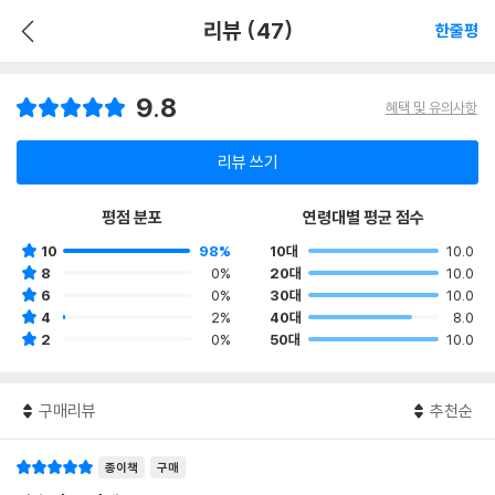
리뷰 (47)
한줄평
9.8
혜택 및 유의사항
리뷰 쓰기
평점 분포
연령대별 평균 점수
10
98%
10대
10.0
8
0%
20대
10.0
6
0%
30대
10.0
4
2%
40대
8.0
2
0%
50대
10.0
구매리뷰
추천순
종이책
구매