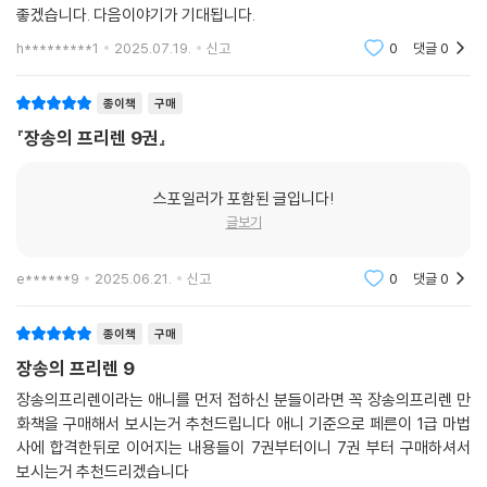
좋겠습니다. 다음이야기가 기대됩니다.
h*********1
2025.07.19.
신고
0
댓글
0
종이책
구매
『장송의 프리렌 9권』
스포일러가 포함된 글입니다!
글보기
e******9
2025.06.21.
신고
0
댓글
0
종이책
구매
장송의 프리렌 9
장송의프리렌이라는 애니를 먼저 접하신 분들이라면 꼭 장송의프리렌 만
화책을 구매해서 보시는거 추천드립니다 애니 기준으로 페른이 1급 마법
사에 합격한뒤로 이어지는 내용들이 7권부터이니 7권 부터 구매하셔서
보시는거 추천드리겠습니다