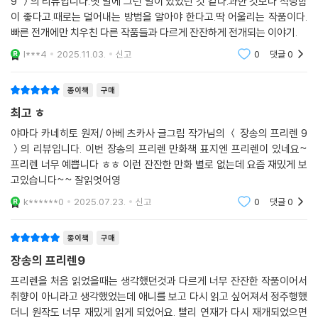
9 ＞의 리뷰입니다.옛 말에 그런 말이 있었던 것 같다.과한 것보다 적당함
이 좋다고.때로는 덜어내는 방법을 알아야 한다고.딱 어울리는 작품이다.
빠른 전개에만 치우친 다른 작품들과 다르게 잔잔하게 전개되는 이야기.
l***4
2025.11.03.
신고
0
댓글
0
종이책
구매
최고 ㅎ
야마다 카네히토 원저/ 아베 츠카사 글그림 작가님의 ＜ 장송의 프리렌 9
＞의 리뷰입니다. 이번 장송의 프리렌 만화책 표지엔 프리렌이 있네요~
프리렌 너무 예쁩니다 ㅎㅎ 이런 잔잔한 만화 별로 없는데 요즘 재밌게 보
고있습니다~~ 잘읽엇어영
k******0
2025.07.23.
신고
0
댓글
0
종이책
구매
장송의 프리렌9
프리렌을 처음 읽었을때는 생각했던것과 다르게 너무 잔잔한 작품이어서
취향이 아니라고 생각했었는데 애니를 보고 다시 읽고 싶어져서 정주행했
더니 원작도 너무 재밌게 읽게 되었어요. 빨리 연재가 다시 재개되었으면