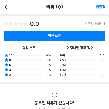
리뷰 (0)
한줄평
0.0
혜택 및 유의사항
리뷰 쓰기
평점 분포
연령대별 평균 점수
10
0%
10대
0.0
8
0%
20대
0.0
6
0%
30대
0.0
4
0%
40대
0.0
2
0%
50대
0.0
등록된 리뷰가 없습니다!