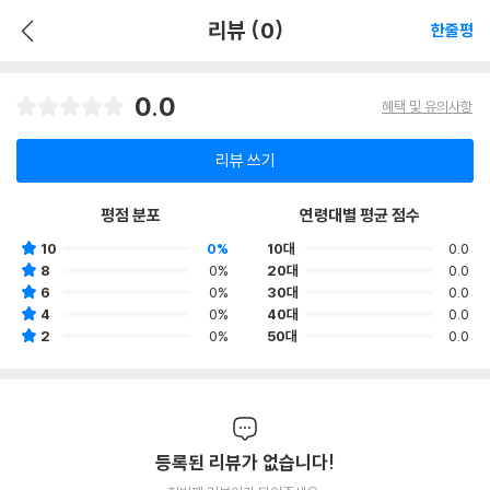
리뷰 (0)
한줄평
0.0
혜택 및 유의사항
리뷰 쓰기
평점 분포
연령대별 평균 점수
10
0%
10대
0.0
8
0%
20대
0.0
6
0%
30대
0.0
4
0%
40대
0.0
2
0%
50대
0.0
등록된 리뷰가 없습니다!