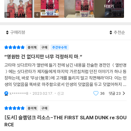
7
더보기
10
6
구매리뷰
추천순
종이책
구매
주간우수작
“영원한 건 없다지만 너무 걱정하지 마.“
고타마 싯다르타가 열반에 들기 전에 남긴 내용을 찬술한 경전인 ＜열반경
＞에는 싯다르타가 제자들에게 마지막 가르침처럼 던진 이야기가 하나 등
장하는데, 바로 ‘무상(無常)에 고개를 돌리지 말고 직면해라’이다. 이는 인
생의 덧없음을 똑바로 마주함으로서 인생의 덧없음을 두고 덧없어하지 않
을 수 있을 때 우리는 자신의 인생을, 나아가 타인의 인생까지도 더욱 사랑
k*******8
2023.02.17.
신고
36
댓글
23
할 수 있게 된
종이책
구매
[도서] 슬램덩크 리소스-THE FIRST SLAM DUNK re:SOU
RCE