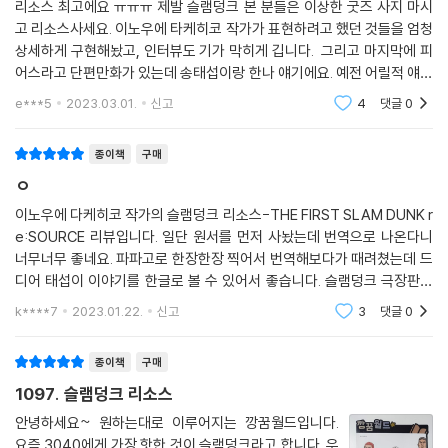
리소스 최고에요 ㅠㅠㅠ 제발 슬램덩크 본 분들은 이상한 굿즈 사지 마시
고 리소스사세요. 이노우에 타케히코 작가가 표현하려고 했던 것들을 엄청
상세하게 구현해놨고, 인터뷰도 기가 막히게 깁니다. 그리고 마지막에 피
어스라고 단편만화가 있는데 송태섭이랑 한나 얘기에요. 예전 어릴적 얘기
라 원작이랑 겹치는 요소도 없고 엄청 재밌어요 원작 재밌게 본 분들은 제
e***5
2023.03.01.
신고
4
댓글
0
발 리소스 사세
종이책
구매
ㅇ
이노우에 다케히코 작가의 슬램덩크 리소스-THE FIRST SLAM DUNK r
e:SOURCE 리뷰입니다. 일단 원서를 먼저 사놨는데 번역으로 나온다니
너무너무 좋네요. 파파고로 한장한장 찍어서 번역해보다가 때려쳤는데 드
디어 태섭이 이야기를 한글로 볼 수 있어서 좋습니다. 슬램덩크 극장판의
개봉으로 슬램덩크 제2... 는 아니고(과거가 너무 찬란했다보니..^^;) 아무
k****7
2023.01.22.
신고
3
댓글
0
튼 붐이 일어났는데
종이책
구매
1097. 슬램덩크 리소스
안녕하세요~ 원하는대로 이루어지는 깡꿈월드입니다.
요즘 3040에게 가장 핫한 것이 슬램덩크라고 합니다. 우