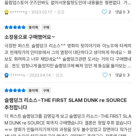
울팝업스토어 굿즈만봐도 없어서못팔정도인데 내용물은 형편없다.. 가성
비가 안나오는걸떠나서.. 이참에 한번 벌어보고자하는 더러움까지 엿보인
n******g
2023.02.17.
신고
2
댓글
0
다그가격에 그런 퀄리티
종이책
구매
소장용으로 구매했어요~
극장판 퍼스트 슬램덩크 리소스^^ 영화의 뒷이야기와 이노우에 타케히
코 천재작가의 인터뷰에서 그의 열정이 대단하다고 생각하게 하네요~ 화
보도 화려하고 너무 재밌네요^^ 슬램덩크관련 도서는 거의 다 구매했네
요... 돈도 엄청나게 들었지만 슬램덩크에 빠져 있던 제 동심을 돌아보는 시
간이 하나도 아깝지 않아 좋았습니다^^ 소장용으로 두고두고 보기 좋습니
7*****s
2023.04.14.
신고
1
댓글
0
다~
종이책
구매
슬램덩크 리소스-THE FIRST SLAM DUNK re:SOURCE
추천합니다
더 퍼스트 슬램덩크를 감명깊게 보고 슬램덩크 리소스-THE FIRST SLA
M DUNK re:SOURCE 북까지 구매했습니다. 결론은 정말 후회 없습니다
ㅠㅠ 영화가 만들어지기까지의 과정을 모두 볼수있었고 장면마다 작가선