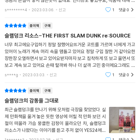
생님의 손길이 닿지 않은곳이 없네요. 인터뷰도 좋았구요, 작품에 대해 더
욱 딥하게 다가갈수있는 책이었습니다. 영화가 끝나고 소중히 간직하려고
s********4
2023.03.06.
신고
1
댓글
0
합니다. 정말 최고의 작품인
종이책
구매
슬램덩크 리소스-THE FIRST SLAM DUNK re:SOURCE
너무 최고에요구입하기 정말 잘했어요뜨거운 코트를 가르며 너에게 가고
있어이 노래가 계속 머리 속을 맴돌고 있어요 정말 구입 잘한 거 같아요한
장한장 오열하면서 보고 있어요받자마자 보고 침착하게 또 보고 울면서 또
보고 계속 보고 있어요 손때 탈까봐 하나 더 살까 고민 중이에요그래도 아
깝지 않아요다른버전 본편도 살까봐요하... 정대만 사랑해 ㅠㅠㅠㅠ어릴때
s****g
2023.03.03.
신고
1
댓글
0
부터 지금까지
종이책
구매
슬램덩크의 감동을 그대로
최근 슬램덩크를 만나기 위해 모처럼 극장을 찾았었다. 실
제 만화책을 옮겨 놓은 듯한 영상에 어릴 적 만화 보던 시
절이 떠올라 가슴 뭉클한 감정이 올라오던 차, 슬램덩크
리소스가 나왔다는 이야기를 듣고 주저 없이 YES24에서
주문했다. 움직이는 이미지가 아닌 멈춰 있는 그림이지
1*******3
2023.02.28.
신고
1
댓글
0