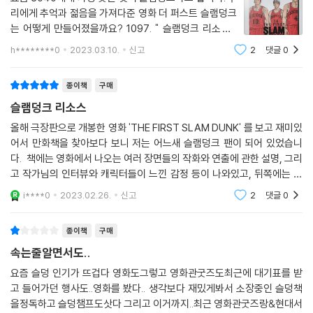
리에게 추억과 젊음을 가져다준 영화 더 퍼스트 슬램덩크
는 어떻게 만들어졌을까요? 1097. " 슬램덩크 리소스 "
입니다. 중학교 시절 친구가 빌려준 만화책에서 나
h********0
2023.03.10.
신고
2
댓글
0
의 이상형을 만났다. 그는 바로 서태웅!!! 눈이 뒤집혀 그
날부로 슬램
종이책
구매
슬램덩크 리소스
올해 극장판으로 개봉한 영화 'THE FIRST SLAM DUNK' 를 보고 재미있
어서 만화책을 찾아보다 보니 저는 어느새 슬램덩크 팬이 되어 있었습니
다. 책에는 영화에서 나오는 여러 장면들의 작화와 연출에 관한 설명, 그리
고 작가님의 인터뷰와 캐릭터들이 느낀 감정 등이 나와있고, 뒤쪽에는 태
섭이의 단편 만화가 수록되어 있어서 영화를 재미있게 보고 리소스 책을
i****0
2023.02.26.
신고
2
댓글
0
구매하실 정도의 팬
종이책
구매
속는줄알면서도..
요즘 슬덩 인기가 뜨겁다 영화도그렇고 영화관굿즈도최근에 대기표를 받
고 들어가던 행사도..영화를 봤다.. 생각보다 재밌게봐서 소장중인 슬덩책
을정독하고 슬덩챔프도삿다 그리고 이거까지..최근 영화관굿즈랑&현대서