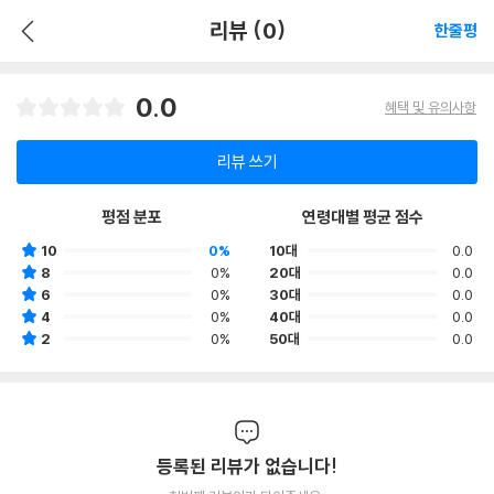
리뷰 (0)
한줄평
0.0
혜택 및 유의사항
리뷰 쓰기
평점 분포
연령대별 평균 점수
10
0%
10대
0.0
8
0%
20대
0.0
6
0%
30대
0.0
4
0%
40대
0.0
2
0%
50대
0.0
등록된 리뷰가 없습니다!