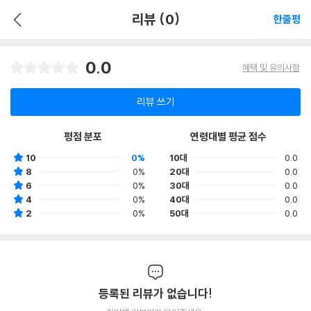
리뷰 (0)
한줄평
0.0
혜택 및 유의사항
리뷰 쓰기
평점 분포
연령대별 평균 점수
10
0%
10대
0.0
8
0%
20대
0.0
6
0%
30대
0.0
4
0%
40대
0.0
2
0%
50대
0.0
등록된 리뷰가 없습니다!