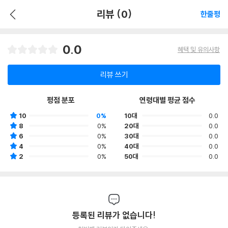
리뷰 (0)
한줄평
0.0
혜택 및 유의사항
리뷰 쓰기
평점 분포
연령대별 평균 점수
10
0%
10대
0.0
8
0%
20대
0.0
6
0%
30대
0.0
4
0%
40대
0.0
2
0%
50대
0.0
등록된 리뷰가 없습니다!