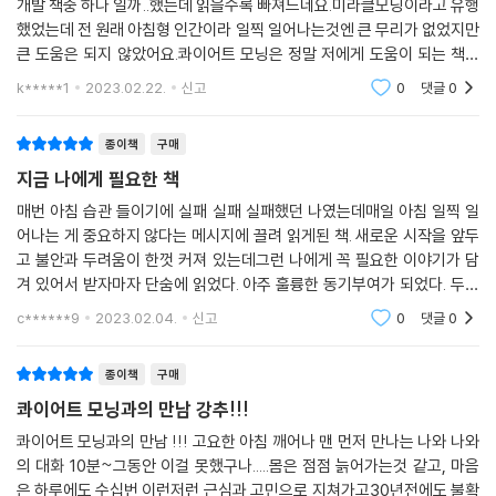
개발 책중 하나 일까..했는데 읽을수록 빠져드네요.미라클모닝이라고 유행
했었는데 전 원래 아침형 인간이라 일찍 일어나는것엔 큰 무리가 없었지만
큰 도움은 되지 않았어요.콰이어트 모닝은 정말 저에게 도움이 되는 책이
되었습니다.아침 일찍일어나 차 마시면서 최소 30분이라도 책을 읽으면
k*****1
2023.02.22.
신고
0
댓글
0
마음이 충만해지
종이책
구매
지금 나에게 필요한 책
매번 아침 습관 들이기에 실패 실패 실패했던 나였는데매일 아침 일찍 일
어나는 게 중요하지 않다는 메시지에 끌려 읽게된 책. 새로운 시작을 앞두
고 불안과 두려움이 한껏 커져 있는데그런 나에게 꼭 필요한 이야기가 담
겨 있어서 받자마자 단숨에 읽었다. 아주 훌륭한 동기부여가 되었다. 두고
두고 의지가 약해질 때마다 꺼내보고 싶은 책이다...!하루 10분에서 시작해
c******9
2023.02.04.
신고
0
댓글
0
서 30분, 1시간
종이책
구매
콰이어트 모닝과의 만남 강추!!!
콰이어트 모닝과의 만남 !!! 고요한 아침 깨어나 맨 먼저 만나는 나와 나와
의 대화 10분~그동안 이걸 못했구나.....몸은 점점 늙어가는것 같고, 마음
은 하루에도 수십번 이런저런 근심과 고민으로 지쳐가고30년전에도 불확