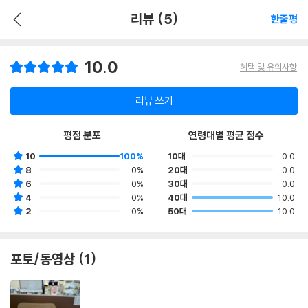
리뷰 (5)
한줄평
10.0
혜택 및 유의사항
리뷰 쓰기
평점 분포
연령대별 평균 점수
10
100%
10대
0.0
8
0%
20대
0.0
6
0%
30대
0.0
4
0%
40대
10.0
2
0%
50대
10.0
포토/동영상 (1)