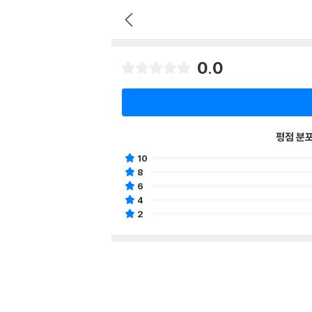
0.0
평점 분
10
8
6
4
2