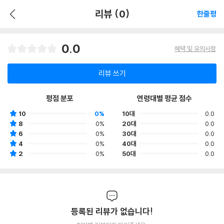
리뷰 (0)
한줄평
0.0
혜택 및 유의사항
리뷰 쓰기
평점 분포
연령대별 평균 점수
10
0%
10대
0.0
8
0%
20대
0.0
6
0%
30대
0.0
4
0%
40대
0.0
2
0%
50대
0.0
등록된 리뷰가 없습니다!