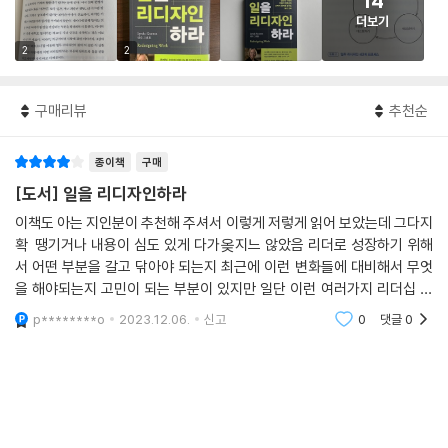
14
더보기
2
2
구매리뷰
추천순
종이책
구매
[도서] 일을 리디자인하라
이책도 아는 지인분이 추천해 주셔서 이렇게 저렇게 읽어 보았는데 그다지
확 땡기거나 내용이 심도 있게 다가옺지느 않았음 리더로 성장하기 위해
서 어떤 부분을 갈고 닦아야 되는지 최근에 이런 변화들에 대비해서 무엇
을 해야되는지 고민이 되는 부분이 있지만 일단 이런 여러가지 리더십 관
련 책을 읽어보면서 이해도롤 높혀 나가고자 했음 일단 주어진 환경 내에
p********o
2023.12.06.
신고
0
댓글
0
서 많은것