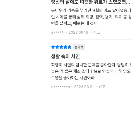
당신의 삶에도 따뜻한 위로가 스몄으면...
늦더위가 기승을 부리던 9월의 어느 날이었습니다
린 시야를 통해 삶의 희망, 활력, 용기, 의지 
변을 살피고, 때로는 내 것이
s*****l
2023.09.16.
신고
종이책
생활 속의 시인
최영미 시인의 담백한 문체를 좋아한다. 담담히 
놓은 막 뽑은 채소 같다. I feel 연설에 대해
수영을 좋아하는 시인이라
d*******n
2023.03.21.
신고