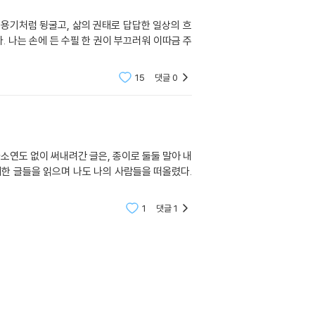
 용기처럼 뒹굴고, 삶의 권태로 답답한 일상의 흐
. 나는 손에 든 수필 한 권이 부끄러워 이따금 주
15
댓글
0
소연도 없이 써내려간 글은, 종이로 둘둘 말아 내
에 대한 글들을 읽으며 나도 나의 사람들을 떠올렸다.
1
댓글
1