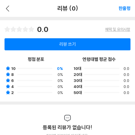
리뷰 (0)
한줄평
0.0
혜택 및 유의사항
리뷰 쓰기
평점 분포
연령대별 평균 점수
10
0%
10대
0.0
8
0%
20대
0.0
6
0%
30대
0.0
4
0%
40대
0.0
2
0%
50대
0.0
등록된 리뷰가 없습니다!