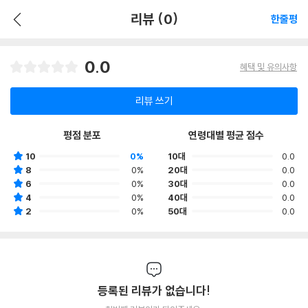
리뷰 (0)
한줄평
0.0
혜택 및 유의사항
리뷰 쓰기
평점 분포
연령대별 평균 점수
10
0%
10대
0.0
8
0%
20대
0.0
6
0%
30대
0.0
4
0%
40대
0.0
2
0%
50대
0.0
등록된 리뷰가 없습니다!