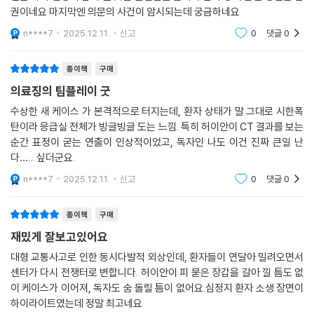
권이네요 마지막엔 의문의 사건이 암시되는데 궁금하네요
n****7
2025.12.11.
신고
0
댓글
0
종이책
구매
의료징의 팀플레이 굿
수상한 새 케이스 가 본격적으로 터지는데, 환자 상태가 말 그대로 시한폭
탄이라 응급실 전체가 빙글빙글 도는 느낌. 특히 허이안이 CT 결과를 보는
순간 표정이 굳는 연출이 인상적이었고, 독자인 나도 이건 진짜 큰일 난
다…... 싶더군요.
n****7
2025.12.11.
신고
0
댓글
0
종이책
구매
재밌게 잘보고있어요
대형 교통사고로 인한 동시다발적 외상인데, 환자들이 연달아 밀려오면서
센터가 다시 전쟁터로 변합니다. 허이안이 피 묻은 장갑을 갈아 낄 틈도 없
이 케이스가 이어져, 독자도 숨 돌릴 틈이 없어요.심정지 환자 소생 장면이
하이라이트였는데 정말 최고네요