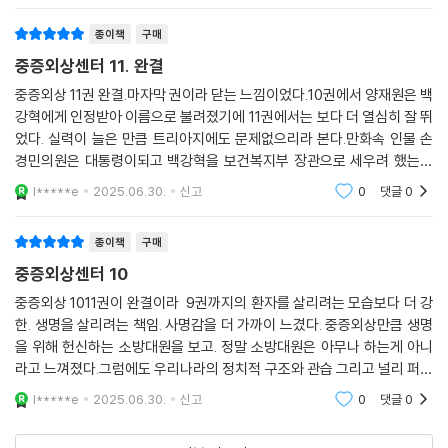
종이책
구매
중증외상센터 11. 완결
중증외상 11권 완결.마자막 권이라 닫는 느낌이었다.10권에서 양재원은 백
강혁에게 인정받아 이름으로 불려졌기에 11권에서는 보다 더 열심히 잘 뛰
었다. 실력이 늘은 만큼 트리아지에도 문제없으리라 본다.만화속 인물 손
경민의원은 대통령이되고 백강혁을 보건복지부 장관으로 세우려 했는데
백강혁 성격이나 캐릭터 느낌으로는 걷어차는게 당연 했지만. 자리는 받되
l*****e
2025.06.30.
신고
0
댓글
0
일은 중증외상에
종이책
구매
중증외상센터 10
중증외상 1011권이 완결이라 9권까지의 환자를 살리려는 모습보다 더 강
한. 생명을 살리려는 책임. 사명감을 더 가까이 느겼다. 중증외상만큼 생명
을 위해 헌신하는 소방대원을 보고. 정말 소방대원은 아무나 하는게 아니
라고 느껴졌다.그럼에도 우리나라의 정치적 구조와 관습 그리고 널리 퍼진
외면의 눈빛이 소방대원을 가볍게 생각한다.불을 끄기위해 출동을 할때 소
l*****e
2025.06.30.
신고
0
댓글
0
방서 앞에 주차