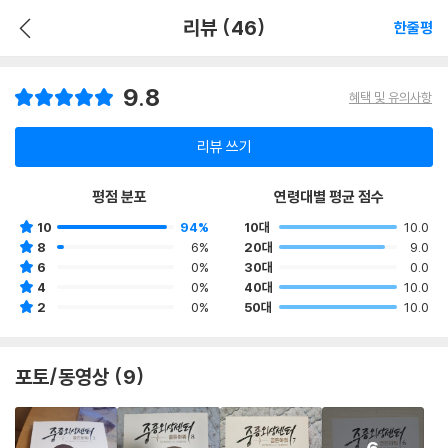
리뷰 (46)
한줄평
9.8
혜택 및 유의사항
리뷰 쓰기
평점 분포
연령대별 평균 점수
10
94%
10대
10.0
8
6%
20대
9.0
6
0%
30대
0.0
4
0%
40대
10.0
2
0%
50대
10.0
포토/동영상 (9)