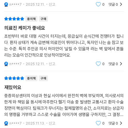
n****7
2025.12.11.
신고
0
댓글
0
종이책
구매
의료진 케미가 좋네요
초반부터 바로 대형 사건이 터지는데, 응급실이 순식간에 전쟁터가 됩니
다. 환자 상태가 계속 급변해 의료진이 뛰어다니고, 독자인 나는 숨 참고 보
는 수준. 특히 주인공 의사 허이안이 ‘살릴 수 있을까 라는 벽 앞에서 흔들
리는 모습이 인간적으로 인상적이었어요.
n****7
2025.12.11.
신고
0
댓글
0
종이책
구매
재밌어요
중증외상센터의 이상과 현실 사이에서 완전히 벽에 부딪히며, 의사로서의
한계 와 책임 을 동시에 마주한다.헬기 이송 중 발생한 교통사고 환자 수술
장면이 핵심이다. 팀워크가 무너지는 절체절명의 순간, 소이치로는 상급자
의 명령을 거부하고 스스로 수술을 이어가며 생명을 구하지만, 그 결정으
로 인해 병원 내 정치적 갈등이 폭발한다.
n****7
2025.11.13.
신고
0
댓글
0