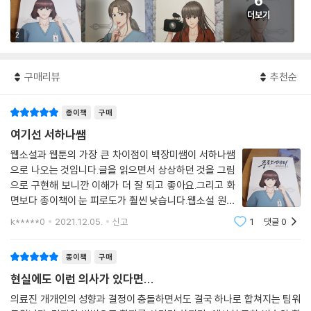
6
더보기
2
구매리뷰
추천순
종이책
구매
여기선 서하나쌤
웹소설과 웹툰의 가장 큰 차이점이 백장미쌤이 서하나쌤
으로 나오는 것입니다.글을 읽으면서 상상하던 것을 그림
으로 구현해 보니깐 이해가 더 잘 되고 좋아요.그리고 화
면보다 종이책이 눈 피로도가 훨씬 낮습니다.웹소설 원작
을 될수있으면 살리려는 흔적이 보입니다.그림 그리기 어
k*****0
2021.12.05.
신고
1
댓글
0
려울텐데...주인공과 전반적인 상황은 이어지지만 3편만
봐도 되는 에피소드가 있어서 스토리를 알기는
종이책
구매
현실에도 이런 의사가 있다면...
의료진 개개인의 성향과 결정이 충돌하면서도 결국 하나로 합쳐지는 팀워