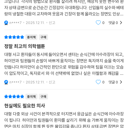
크입니다. 각자의 방법으로 환자를 살리려 하지만, 예상치 못한 변수와 환
자 상태 급변으로 순간순간 긴장감이 극대화됩니다. 신입들의 실수와 베테
랑의 냉철한 대응이 교차하며 웃음과 긴장이 함께 올라오는 장면도 인상적
입니다.
n****7
2025.12.11.
신고
0
댓글
0
종이책
구매
정말 최고의 의학웹툰
대형 사고 환자들이 동시에 들어오면서 센터는 순식간에 아수라장이 되고,
허이안과 팀원들의 손발이 바쁘게 움직이는 장면은 독자까지 숨을 죽이게
만듭니다.허이안이 순간적인 판단으로 위험을 감수하며 팀을 이끄는 모습
이 압도적이고, 독자로서 와 이 선택밖에 없었나 싶은 아찔함과 쾌감을 동
시에 느낄 수 있습니다.
n****7
2025.12.11.
신고
0
댓글
0
종이책
구매
현실에도 필요한 의사
대형 다중 외상 사건이 본격적으로 터지면서 응급실은 순식간에 아수라장
이 됩니다. 허이안과 팀원들이 환자를 살리기 위해 숨 가쁘게 움직이는 장
면은 마치 심장이 함께 뛴 듯한 몰입감을 줍니다.환자 상태 급변 장면은 압