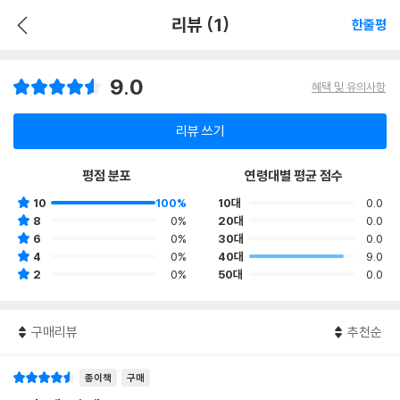
리뷰 (1)
한줄평
9.0
혜택 및 유의사항
리뷰 쓰기
평점 분포
연령대별 평균 점수
10
100%
10대
0.0
8
0%
20대
0.0
6
0%
30대
0.0
4
0%
40대
9.0
2
0%
50대
0.0
구매리뷰
추천순
종이책
구매