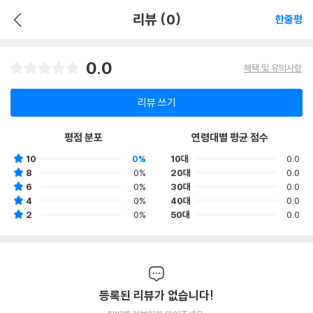
리뷰 (0)
한줄평
0.0
혜택 및 유의사항
리뷰 쓰기
평점 분포
연령대별 평균 점수
10
0%
10대
0.0
8
0%
20대
0.0
6
0%
30대
0.0
4
0%
40대
0.0
2
0%
50대
0.0
등록된 리뷰가 없습니다!