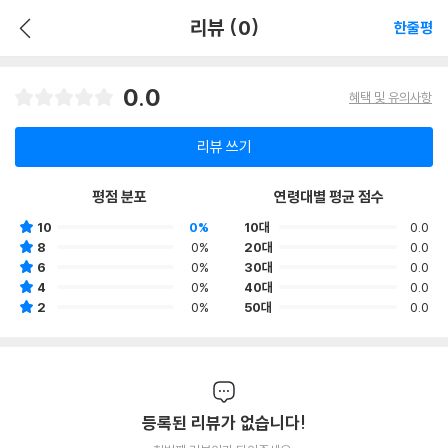
리뷰 (0)
한줄평
0.0
혜택 및 유의사항
리뷰 쓰기
평점 분포
연령대별 평균 점수
10
0%
10대
0.0
8
0%
20대
0.0
6
0%
30대
0.0
4
0%
40대
0.0
2
0%
50대
0.0
등록된 리뷰가 없습니다!