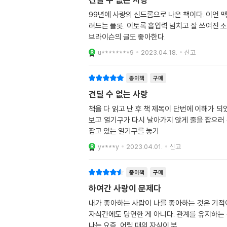
99년에 사랑의 신드롬으로 나온 책이다. 이언 
려드는 플롯. 이토록 흡입력 넘치고 잘 쓰여진 소
브라이슨의 글도 좋아한다.
u********9
2023.04.18.
신고
종이책
구매
견딜 수 없는 사랑
책을 다 읽고 난 후 책 제목이 단번에 이해가 되었다. 책의 첫 시작은 열기구 사고로 시작한다. 주인공(조 로즈)이 여자친구(클래리사)와 함께 피크닉을 나왔다가
보고 열기구가 다시 날아가지 않게 줄을 잡으러 간다. 주변에 있었던 다른 사람들도 열기구를 잡고 있었다. 열기구를 잡고 있음에도 열기구는 다시 올라가기
잡고 있는 열기구를 놓기
y****y
2023.04.01.
신고
종이책
구매
하여간 사랑이 문제다
내가 좋아하는 사람이 나를 좋아하는 것은 기적
자식간에도 당연한 게 아니다. 관계를 유지하는 
나는 요즘, 어릴 때의 자식이 부