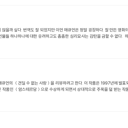
않을까 싶다. 번역도 잘 되었지만 이언 매큐언은 정말 굉장하다. 잘 만든 영화
한 유려하고도 촘촘한 심리묘사는 감탄을 금할 수 없다. 하루하루 별탈없이 지내다 어느 한 순간 어떤 장소
뷰하려고 한다. 이 작품은 1997년에 발표되었으며 발표당시 뜨거운 화제를 모아 부커상 수
암스테르담＞으로 수상하게 되면서 상대적으로 주목을 덜 받는 작품이 되었다. 한국에서도 이미 절