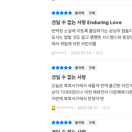
종이책
구매
견딜 수 없는 사랑 Enduring Love
번역된 소설에 이토록 몰입하기는 상당히 힘들지 
묘사는 말할 것도 없고 팽팽한 서스펜스와 등장인물들 하나하나에 대
에서 위험에 처한 어린이를
g*****7
2023.07.14.
신고
종이책
구매
견딜 수 없는 사랑
오늘은 복복서가에서 새롭게 번역 출간한 이언 매큐언의 ＜견딜 수 없는 사랑＞을 리
상이 기대되었으나 이언 매큐언이 다음해에 다른 작품인 ＜
이번에 복복서가에서 한정아 번
h******s
2023.06.27.
신고
종이책
구매
견딜 수 없는 사랑