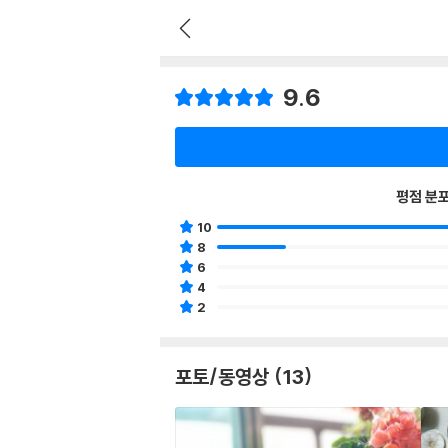
9.6
평점 분
10
8
6
4
2
포토/동영상 (13)