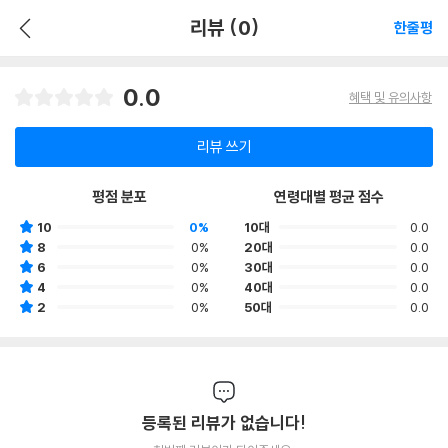
리뷰 (0)
한줄평
0.0
혜택 및 유의사항
리뷰 쓰기
평점 분포
연령대별 평균 점수
10
0%
10대
0.0
8
0%
20대
0.0
6
0%
30대
0.0
4
0%
40대
0.0
2
0%
50대
0.0
등록된 리뷰가 없습니다!