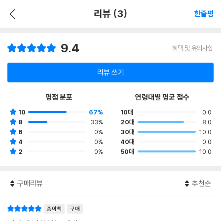
리뷰 (3)
한줄평
9.4
혜택 및 유의사항
리뷰 쓰기
평점 분포
연령대별 평균 점수
10
67%
10대
0.0
8
33%
20대
8.0
6
0%
30대
10.0
4
0%
40대
0.0
2
0%
50대
10.0
구매리뷰
추천순
종이책
구매