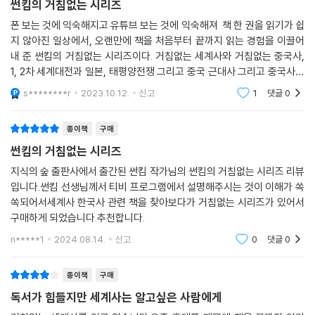
썬킴의 거침없는 시리즈
폰 보는 것에 익숙해지고 유튜브 보는 것에 익숙해져 책 한 권을 읽기가 쉽
지 않아진 일상에서, 오랜만에 책을 처음부터 끝까지 읽는 경험을 이끌어
내 준 썬킴의 거침없는 시리즈이다. 거침없는 세계사와 거침없는 중국사,
1, 2차 세계대전과 일본, 태평양전쟁 그리고 중국 근대사 그리고 중국사를
이야기의 흐름을 따라 흥미롭게 파악할 수 있도록 풀어주고 있다. 스토리
s********r
2023.10.12.
신고
1
댓글
0
텔러라는
종이책
구매
썬킴의 거침없는 시리즈
지식의 숲 출판사에서 출간된 썬킴 작가님의 썬킴의 거침없는 시리즈 리뷰
입니다.썬킴 선생님께서 티비 프로그램에서 설명해주시는 것이 이해가 쏙
쏙되어서세계사 한국사 관련 책을 찾아보다가 거침없는 시리즈가 있어서
구매하게 되었습니다.추천합니다.
n*****1
2024.08.14.
신고
0
댓글
0
종이책
구매
독서가 힘들지만 세계사는 알고싶은 사람에게