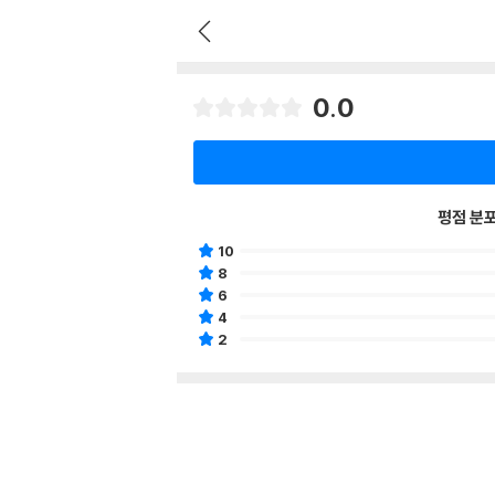
0.0
평점 분
10
8
6
4
2