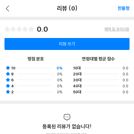
리뷰 (0)
한줄평
0.0
혜택 및 유의사항
리뷰 쓰기
평점 분포
연령대별 평균 점수
10
0%
10대
0.0
8
0%
20대
0.0
6
0%
30대
0.0
4
0%
40대
0.0
2
0%
50대
0.0
등록된 리뷰가 없습니다!