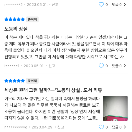
할 수 없는 초과근무와 특별수당 없는 특근에 집에 오면 지쳐 쓰러져 자기
r*******2
2023.05.01.
신고
0
댓글
0
에 바빴던
종이책
노동의 상실
이 책은 재미있다. 책을 평가하는 데에는 다양한 기준이 있겠지만 나는 그
중 재미 유무가 꽤나 중요한 사람이라서 첫 장을 읽으면서 이 책이 매우 마
음에 들었다. 읽으면서 내가 미처 생각해보지 못한 방향으로 많은 연구가
진행되고 있었고, 그만큼 이 세상에 대해 다양한 시각으로 사고하는 사람
들이 많다는 걸 새삼 느끼는 기분이 좋았다. 물론 책에서 재미를 느끼기 위
l******1
2023.05.01.
신고
0
댓글
0
해서는-특히
종이책
세상은 원래 그런 걸까?ㅡ『노동의 상실』 도서 리뷰
아무리 쳐내도 쌓여만 가는 일더미 속에서 불평을 하려다
가 나보다 더 많은 업무를 묵묵히 해결하는 동료를 보고
조용히 물러선다. 하지만 이런 생활이 '정상'인지 세상에
따지지 않을 수 없다. 그런 괴로움을 견디는 중에 『노동의
상실』을 발견했다. 변화를 소망해도 된다는 희망을 심어
h*********g
2023.04.29.
신고
0
댓글
0
주고 싶다는 저자의 말에 서문부터 매료되었다. "그야 자