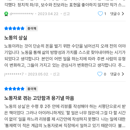
각했다. 정치적 좌/우, 보수와 진보라는 표현을 좋아하지 않지만 작가 스스
로 밝혔듯 이 책은 좌파 성향의 책이다. 노동자들에게 깨어나 권리와 자유
d**********r
2023.04.22.
신고
1
댓글
0
를 찾으라
종이책
노동의 상실
노동이라는 것이 단순히 돈을 벌기 위한 수단을 넘어선지 오래 전의 이야
기입니다. 노동을 통해 삶의 방향성과 가치를 스스로 찾아내야하는 시기가
되었다고 생각합니다. 본인이 어떤 일을 하는지에 따라 주변 사람의 유형
이 변화하고, 그들이 가지고 있는 관심사가 변화한다고 생각합니다. 주위
에 있는 사람들이 '어떤 일'을 하는지 중요하지 않았습니다. 학생이라는 이
j********7
2023.05.02.
신고
0
댓글
0
름으로 같은 학
종이책
노동자로 겪는 고단함과 용기낼 마음
'노동의 상실'은 수령 후 2주 안에 리뷰를 작성해야 하는 서평단으로서 받
은 책이었다. 그러나 아이러니하게도 '할 일은 너무 많은데 그걸 다 할 시간
이 없이' 일을 하느라 리뷰를 제 시간안에 작성하지 못했다. 나는 일에 대한
'통제력'이 적은 계급의 노동자로써 직장에서 일하고 있기 때문이다. 불평