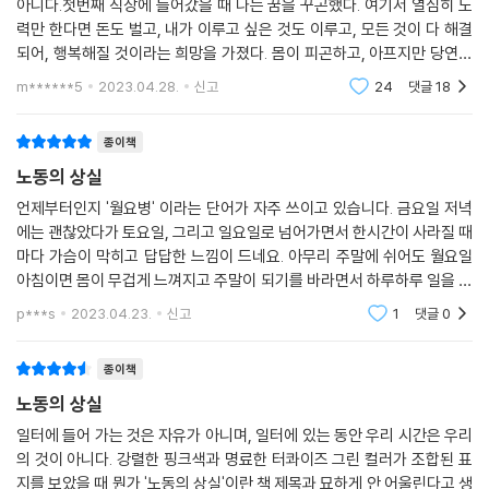
아니다.첫번째 직장에 들어갔을 때 나는 꿈을 꾸곤했다. 여기서 열심히 노
력만 한다면 돈도 벌고, 내가 이루고 싶은 것도 이루고, 모든 것이 다 해결
되어, 행복해질 것이라는 희망을 가졌다. 몸이 피곤하고, 아프지만 당연히
돈을 벌기 위해서는 이것쯤은 별거 아니라고 생각했다. 결국 나는 밤에 나
m******5
2023.04.28.
신고
24
댓글
18
도 알 수 없
종이책
노동의 상실
언제부터인지 '월요병' 이라는 단어가 자주 쓰이고 있습니다. 금요일 저녁
에는 괜찮았다가 토요일, 그리고 일요일로 넘어가면서 한시간이 사라질 때
마다 가슴이 막히고 답답한 느낌이 드네요. 아무리 주말에 쉬어도 월요일
아침이면 몸이 무겁게 느껴지고 주말이 되기를 바라면서 하루하루 일을 하
면서 시간을 보냅니다. 최근에는 공황장애로 정신과 치료를 받거나 직장내
p***s
2023.04.23.
신고
1
댓글
0
괴롭힘으로 자
종이책
노동의 상실
일터에 들어 가는 것은 자유가 아니며, 일터에 있는 동안 우리 시간은 우리
의 것이 아니다. 강렬한 핑크색과 명료한 터콰이즈 그린 컬러가 조합된 표
지를 보았을 때 뭔가 '노동의 상실'이란 책 제목과 묘하게 안 어울린다고 생