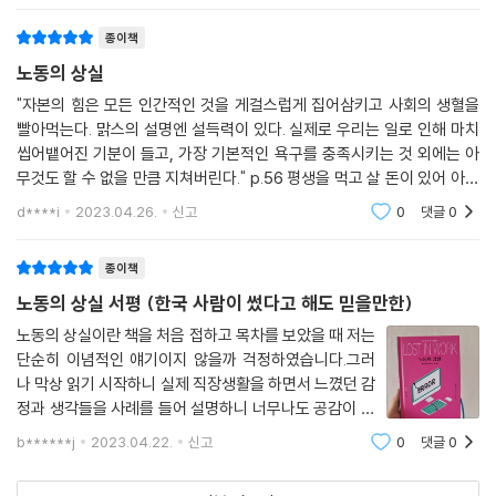
본주의니까 그렇지!(p31)" 이건
종이책
노동의 상실
"자본의 힘은 모든 인간적인 것을 게걸스럽게 집어삼키고 사회의 생혈을
빨아먹는다. 맑스의 설명엔 설득력이 있다. 실제로 우리는 일로 인해 마치
씹어뱉어진 기분이 들고, 가장 기본적인 욕구를 충족시키는 것 외에는 아
무것도 할 수 없을 만큼 지쳐버린다." p.56 평생을 먹고 살 돈이 있어 아등
바등 돈을 벌어야 하는 사람이 아닌 이상 누구나 나의 노동력을 담보로 댓
d****i
2023.04.26.
신고
0
댓글
0
가를 지불 받
종이책
노동의 상실 서평 (한국 사람이 썼다고 해도 믿을만한)
노동의 상실이란 책을 처음 접하고 목차를 보았을 때 저는
단순히 이념적인 얘기이지 않을까 걱정하였습니다.그러
나 막상 읽기 시작하니 실제 직장생활을 하면서 느꼈던 감
정과 생각들을 사례를 들어 설명하니 너무나도 공감이 되
는 내용들이 많았습니다. 회사에서 불평 불만이 많지만 고
b******j
2023.04.22.
신고
0
댓글
0
용주와 노동자의 기울어진 권력 관계에 따라 쉽게 그만두
지 못하는 상황이라던지, 회사에서 열심히