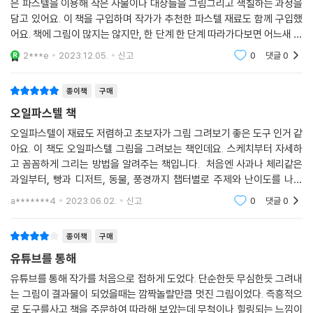
은 파스텔을 이용해 작은 사물이나 대상들을 그림그리고 색칠하는 과정을
담고 있어요. 이 책을 구입하며 작가가 추천한 파스텔 재료도 함께 구입했
어요. 책에 그림이 많지는 않지만, 한 단계 한 단계 따라가다보면 어느새 멋
진 그림이 완성되어요. 그렇게 몇 가지 책에 나온대로 따라 그리던 아이가,
2***e
2023.12.05.
신고
0
댓글
0
어느새 자신
종이책
구매
오일파스텔 책
오일파스텔이 재료도 저렴하고 초보자가 그림 그려보기 좋은 도구 인거 같
아요. 이 책도 오일파스텔 그림을 그려보는 책인데요. 스케치부터 자세하
고 꼼꼼하게 그리는 방법을 알려주는 책입니다. 처음엔 사과나 체리같은
과일부터, 빵과 디저트, 동물, 풍경까지 챕터별로 주제와 난이도를 나눠
서 다루고 있어요. 끝부분에 그리기 어려운 스케치 도안이 수록된 컬러링
a*******4
2023.06.02.
신고
0
댓글
0
페이지도 몇 장 실
종이책
구매
유튜브를 통해
유튜브를 통해 작가를 처음으로 접하게 도었다. 단순한듯 무심한듯 그려내
는 그림이 결과물이 되었을때는 깜짝놀랄만큼 멋진 그림이었다. 즉흥적으
로 도구를사고 책을 주문하여 따라해 보았는데 무척이나 힐링되는 느낌이