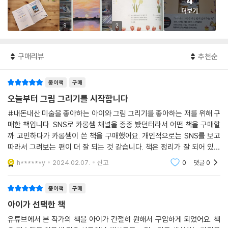
4
더보기
9
2
구매리뷰
추천순
종이책
구매
오늘부터 그림 그리기를 시작합니다
#내돈내산 미술을 좋아하는 아이와 그림 그리기를 좋아하는 저를 위해 구
매한 책입니다. SNS로 카롱쌤 채널을 종종 봤던터라서 어떤 책을 구매할
까 고민하다가 카롱쌤이 쓴 책을 구매했어요. 개인적으로는 SNS를 보고
따라서 그려보는 편이 더 잘 되는 것 같습니다. 책은 정리가 잘 되어 있는
데, 움직이지 않은 모습이라서 그런지 감이 잘 안 잡히더라구요,, 그래서
h******y
2024.02.07.
신고
0
댓글
0
책을 사놓고 SNS
종이책
구매
아이가 선택한 책
유튜브에서 본 작가의 책을 아이가 간절히 원해서 구입하게 되었어요. 책