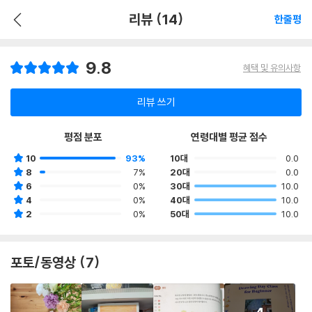
리뷰 (14)
한줄평
9.8
혜택 및 유의사항
리뷰 쓰기
평점 분포
연령대별 평균 점수
10
93%
10대
0.0
8
7%
20대
0.0
6
0%
30대
10.0
4
0%
40대
10.0
2
0%
50대
10.0
포토/동영상 (7)